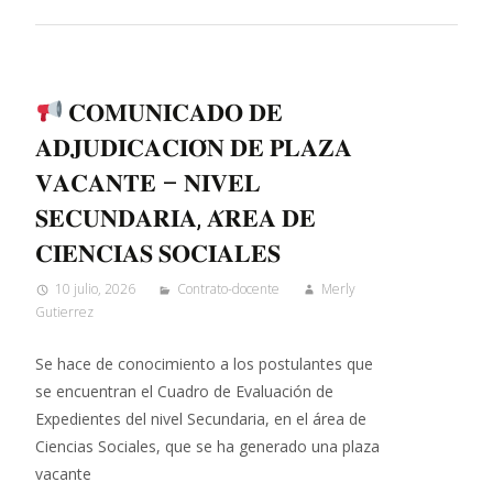
𝐂𝐎𝐌𝐔𝐍𝐈𝐂𝐀𝐃𝐎 𝐃𝐄
𝐀𝐃𝐉𝐔𝐃𝐈𝐂𝐀𝐂𝐈𝐎́𝐍 𝐃𝐄 𝐏𝐋𝐀𝐙𝐀
𝐕𝐀𝐂𝐀𝐍𝐓𝐄 – 𝐍𝐈𝐕𝐄𝐋
𝐒𝐄𝐂𝐔𝐍𝐃𝐀𝐑𝐈𝐀, 𝐀́𝐑𝐄𝐀 𝐃𝐄
𝐂𝐈𝐄𝐍𝐂𝐈𝐀𝐒 𝐒𝐎𝐂𝐈𝐀𝐋𝐄𝐒
10 julio, 2026
Contrato-docente
Merly
Gutierrez
Se hace de conocimiento a los postulantes que
se encuentran el Cuadro de Evaluación de
Expedientes del nivel Secundaria, en el área de
Ciencias Sociales, que se ha generado una plaza
vacante