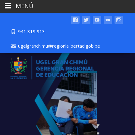
MENÚ
941 319 913
ugelgranchimu@regionlalibertad.gob.pe