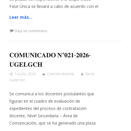
Fase Única se llevará a cabo de acuerdo con el
Leer más…
Deja un comentario
𝐂𝐎𝐌𝐔𝐍𝐈𝐂𝐀𝐃𝐎 𝐍°𝟎𝟐𝟏-𝟐𝟎𝟐𝟔-
𝐔𝐆𝐄𝐋𝐆𝐂𝐇
14 julio, 2026
Contrato-docente
Merly
Gutierrez
Se comunica a los docentes postulantes que
figuran en el cuadro de evaluación de
expedientes del proceso de contratación
docente, Nivel Secundaria – Área de
Comunicación, que se ha generado una plaza