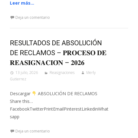
Leer más…
Deja un comentario
RESULTADOS DE ABSOLUCIÓN
DE RECLAMOS – 𝐏𝐑𝐎𝐂𝐄𝐒𝐎 𝐃𝐄
𝐑𝐄𝐀𝐒𝐈𝐆𝐍𝐀𝐂𝐈𝐎́𝐍 – 𝟐𝟎𝟐𝟔
13 julio, 2026
Reasignaciones
Merly
Gutierrez
Descargar
ABSOLUCIÓN DE RECLAMOS
Share this…
FacebookTwitterPrintEmailPinterestLinkedinWhat
sapp
Deja un comentario