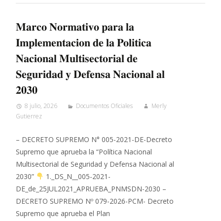
𝐌𝐚𝐫𝐜𝐨 𝐍𝐨𝐫𝐦𝐚𝐭𝐢𝐯𝐨 𝐩𝐚𝐫𝐚 𝐥𝐚
𝐈𝐦𝐩𝐥𝐞𝐦𝐞𝐧𝐭𝐚𝐜𝐢𝐨𝐧 𝐝𝐞 𝐥𝐚 𝐏𝐨𝐥𝐢𝐭𝐢𝐜𝐚
𝐍𝐚𝐜𝐢𝐨𝐧𝐚𝐥 𝐌𝐮𝐥𝐭𝐢𝐬𝐞𝐜𝐭𝐨𝐫𝐢𝐚𝐥 𝐝𝐞
𝐒𝐞𝐠𝐮𝐫𝐢𝐝𝐚𝐝 𝐲 𝐃𝐞𝐟𝐞𝐧𝐬𝐚 𝐍𝐚𝐜𝐢𝐨𝐧𝐚𝐥 𝐚𝐥
𝟐𝟎𝟑𝟎
8 julio, 2026
Documentos Oficiales
Merly
Gutierrez
– DECRETO SUPREMO N° 005-2021-DE-Decreto
Supremo que aprueba la “Política Nacional
Multisectorial de Seguridad y Defensa Nacional al
2030”
1._DS_N__005-2021-
DE_de_25JUL2021_APRUEBA_PNMSDN-2030 –
DECRETO SUPREMO Nº 079-2026-PCM- Decreto
Supremo que aprueba el Plan