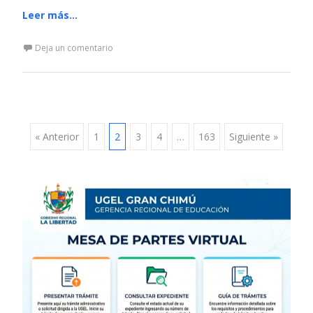
Leer más…
Deja un comentario
Navegación
« Anterior
1
2
3
4
…
163
Siguiente »
de
entradas