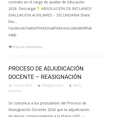
contrato en el cargo de auxiliar de educación
2026. Descargar
ABSOLUCIÓN DE RECLAMOS
EVALUACION AUXILIARES – SECUNDARIA Share
this…
FacebookTwitterPrintEmailPinterestLinkedinWhat
sapp
Deja un comentario
PROCESO DE ADJUDICACIÓN
DOCENTE – REASIGNACIÓN
14 julio, 2026
Reasignaciones
Merly
Gutierrez
Se comunica a los postulantes del Proceso de
Reasignación Docente 2026 que la adjudicación
de plazas correspondiente a la Etapa UGEL –