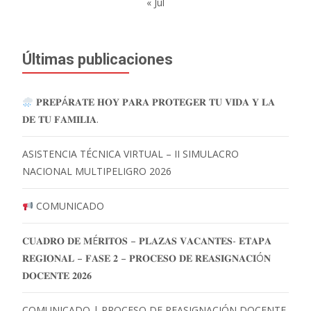
« Jul
Últimas publicaciones
𝐏𝐑𝐄𝐏Á𝐑𝐀𝐓𝐄 𝐇𝐎𝐘 𝐏𝐀𝐑𝐀 𝐏𝐑𝐎𝐓𝐄𝐆𝐄𝐑 𝐓𝐔 𝐕𝐈𝐃𝐀 𝐘 𝐋𝐀
𝐃𝐄 𝐓𝐔 𝐅𝐀𝐌𝐈𝐋𝐈𝐀.
ASISTENCIA TÉCNICA VIRTUAL – II SIMULACRO
NACIONAL MULTIPELIGRO 2026
COMUNICADO
𝐂𝐔𝐀𝐃𝐑𝐎 𝐃𝐄 𝐌É𝐑𝐈𝐓𝐎𝐒 – 𝐏𝐋𝐀𝐙𝐀𝐒 𝐕𝐀𝐂𝐀𝐍𝐓𝐄𝐒- 𝐄𝐓𝐀𝐏𝐀
𝐑𝐄𝐆𝐈𝐎𝐍𝐀𝐋 – 𝐅𝐀𝐒𝐄 𝟐 – 𝐏𝐑𝐎𝐂𝐄𝐒𝐎 𝐃𝐄 𝐑𝐄𝐀𝐒𝐈𝐆𝐍𝐀𝐂𝐈Ó𝐍
𝐃𝐎𝐂𝐄𝐍𝐓𝐄 𝟐𝟎𝟐𝟔
COMUNICADO | PROCESO DE REASIGNACIÓN DOCENTE