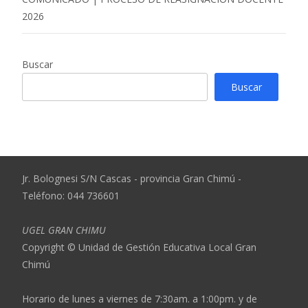
2026
Buscar
Buscar
Jr. Bolognesi S/N Cascas - provincia Gran Chimú -
Teléfono: 044 736601
UGEL GRAN CHIMU
Copyright © Unidad de Gestión Educativa Local Gran
Chimú
Horario de lunes a viernes de 7:30am. a 1:00pm. y de