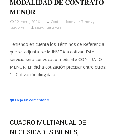
𝐌𝐎𝐃𝐀𝐋𝐈𝐃𝐀𝐃 𝐃𝐄 𝐂𝐎𝐍𝐓𝐑𝐀𝐓𝐎
𝐌𝐄𝐍𝐎𝐑
22 enero, 2026
Contrataciones de Bienes y
Servicios
Merly Gutierrez
Teniendo en cuenta los Términos de Referencia
que se adjunta, se le INVITA a cotizar. Este
servicio será convocado mediante CONTRATO
MENOR. En dicha cotización precisar entre otros:
1.- Cotización dirigida a
Leer más…
Deja un comentario
CUADRO MULTIANUAL DE
NECESIDADES BIENES,