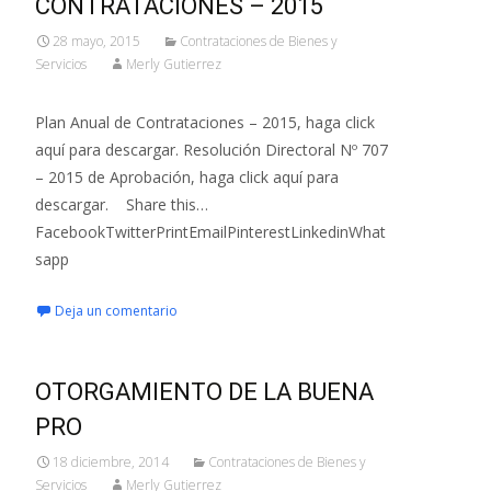
CONTRATACIONES – 2015
28 mayo, 2015
Contrataciones de Bienes y
Servicios
Merly Gutierrez
Plan Anual de Contrataciones – 2015, haga click
aquí para descargar. Resolución Directoral Nº 707
– 2015 de Aprobación, haga click aquí para
descargar. Share this…
FacebookTwitterPrintEmailPinterestLinkedinWhat
sapp
Deja un comentario
OTORGAMIENTO DE LA BUENA
PRO
18 diciembre, 2014
Contrataciones de Bienes y
Servicios
Merly Gutierrez