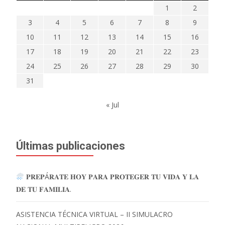
1
2
3
4
5
6
7
8
9
10
11
12
13
14
15
16
17
18
19
20
21
22
23
24
25
26
27
28
29
30
31
« Jul
Últimas publicaciones
𝐏𝐑𝐄𝐏Á𝐑𝐀𝐓𝐄 𝐇𝐎𝐘 𝐏𝐀𝐑𝐀 𝐏𝐑𝐎𝐓𝐄𝐆𝐄𝐑 𝐓𝐔 𝐕𝐈𝐃𝐀 𝐘 𝐋𝐀
𝐃𝐄 𝐓𝐔 𝐅𝐀𝐌𝐈𝐋𝐈𝐀.
ASISTENCIA TÉCNICA VIRTUAL – II SIMULACRO