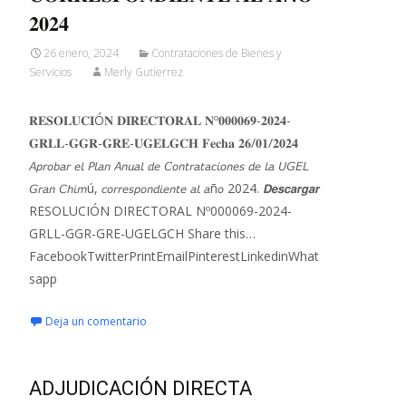
𝟐𝟎𝟐𝟒
26 enero, 2024
Contrataciones de Bienes y
Servicios
Merly Gutierrez
𝐑𝐄𝐒𝐎𝐋𝐔𝐂𝐈Ó𝐍 𝐃𝐈𝐑𝐄𝐂𝐓𝐎𝐑𝐀𝐋 𝐍º𝟎𝟎𝟎𝟎𝟔𝟗-𝟐𝟎𝟐𝟒-
𝐆𝐑𝐋𝐋-𝐆𝐆𝐑-𝐆𝐑𝐄-𝐔𝐆𝐄𝐋𝐆𝐂𝐇 𝐅𝐞𝐜𝐡𝐚 𝟐𝟔/𝟎𝟏/𝟐𝟎𝟐𝟒
𝘈𝘱𝘳𝘰𝘣𝘢𝘳 𝘦𝘭 𝘗𝘭𝘢𝘯 𝘈𝘯𝘶𝘢𝘭 𝘥𝘦 𝘊𝘰𝘯𝘵𝘳𝘢𝘵𝘢𝘤𝘪𝘰𝘯𝘦𝘴 𝘥𝘦 𝘭𝘢 𝘜𝘎𝘌𝘓
𝘎𝘳𝘢𝘯 𝘊𝘩𝘪𝘮ú, 𝘤𝘰𝘳𝘳𝘦𝘴𝘱𝘰𝘯𝘥𝘪𝘦𝘯𝘵𝘦 𝘢𝘭 𝘢ñ𝘰 2024. 𝘿𝙚𝙨𝙘𝙖𝙧𝙜𝙖𝙧
RESOLUCIÓN DIRECTORAL Nº000069-2024-
GRLL-GGR-GRE-UGELGCH Share this…
FacebookTwitterPrintEmailPinterestLinkedinWhat
sapp
Deja un comentario
ADJUDICACIÓN DIRECTA