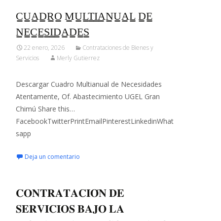
C̳U̳A̳D̳R̳O̳ M̳U̳L̳T̳I̳A̳N̳U̳A̳L̳ D̳E̳
N̳E̳C̳E̳S̳I̳D̳A̳D̳E̳S̳
22 enero, 2026
Contrataciones de Bienes y
Servicios
Merly Gutierrez
Descargar Cuadro Multianual de Necesidades
Atentamente, Of. Abastecimiento UGEL Gran
Chimú Share this…
FacebookTwitterPrintEmailPinterestLinkedinWhat
sapp
Deja un comentario
𝐂𝐎𝐍𝐓𝐑𝐀𝐓𝐀𝐂𝐈𝐎́𝐍 𝐃𝐄
𝐒𝐄𝐑𝐕𝐈𝐂𝐈𝐎𝐒 𝐁𝐀𝐉𝐎 𝐋𝐀