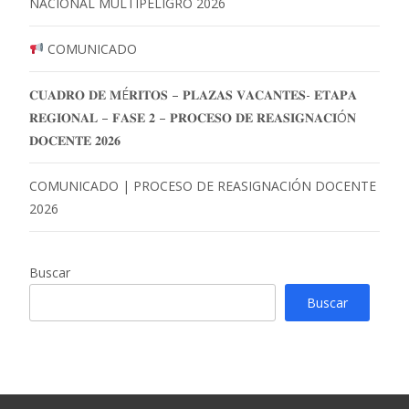
NACIONAL MULTIPELIGRO 2026
COMUNICADO
𝐂𝐔𝐀𝐃𝐑𝐎 𝐃𝐄 𝐌É𝐑𝐈𝐓𝐎𝐒 – 𝐏𝐋𝐀𝐙𝐀𝐒 𝐕𝐀𝐂𝐀𝐍𝐓𝐄𝐒- 𝐄𝐓𝐀𝐏𝐀
𝐑𝐄𝐆𝐈𝐎𝐍𝐀𝐋 – 𝐅𝐀𝐒𝐄 𝟐 – 𝐏𝐑𝐎𝐂𝐄𝐒𝐎 𝐃𝐄 𝐑𝐄𝐀𝐒𝐈𝐆𝐍𝐀𝐂𝐈Ó𝐍
𝐃𝐎𝐂𝐄𝐍𝐓𝐄 𝟐𝟎𝟐𝟔
COMUNICADO | PROCESO DE REASIGNACIÓN DOCENTE
2026
Buscar
Buscar