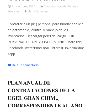
3 diciembre, 2024
Contrataciones de Bienes y
Servicios
Merly Gutierrez
Contratar a un (01) personal para brindar servicio
en patrimonio, control y manejo de los
inventarios. Descargar perfil del cargo TDR
PERSONAL DE APOYO PATRIMONIO Share this…
FacebookTwitterPrintEmailPinterestLinkedinWhat
sapp
Deja un comentario
𝐏𝐋𝐀𝐍 𝐀𝐍𝐔𝐀𝐋 𝐃𝐄
𝐂𝐎𝐍𝐓𝐑𝐀𝐓𝐀𝐂𝐈𝐎𝐍𝐄𝐒 𝐃𝐄 𝐋𝐀
𝐔𝐆𝐄𝐋 𝐆𝐑𝐀𝐍 𝐂𝐇𝐈𝐌Ú,
𝐂𝐎𝐑𝐑𝐄𝐒𝐏𝐎𝐍𝐃𝐈𝐄𝐍𝐓𝐄 𝐀𝐋 𝐀Ñ𝐎