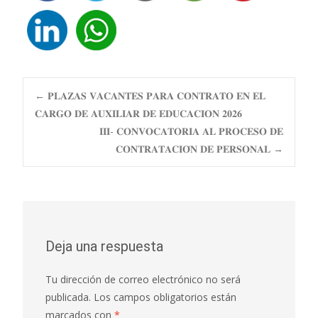
Navegación
←
𝐏𝐋𝐀𝐙𝐀𝐒 𝐕𝐀𝐂𝐀𝐍𝐓𝐄𝐒 𝐏𝐀𝐑𝐀 𝐂𝐎𝐍𝐓𝐑𝐀𝐓𝐎 𝐄𝐍 𝐄𝐋
𝐂𝐀𝐑𝐆𝐎 𝐃𝐄 𝐀𝐔𝐗𝐈𝐋𝐈𝐀𝐑 𝐃𝐄 𝐄𝐃𝐔𝐂𝐀𝐂𝐈𝐎𝐍 𝟐𝟎𝟐𝟔
𝐈𝐈𝐈- 𝐂𝐎𝐍𝐕𝐎𝐂𝐀𝐓𝐎𝐑𝐈𝐀 𝐀𝐋 𝐏𝐑𝐎𝐂𝐄𝐒𝐎 𝐃𝐄
de
𝐂𝐎𝐍𝐓𝐑𝐀𝐓𝐀𝐂𝐈𝐎́𝐍 𝐃𝐄 𝐏𝐄𝐑𝐒𝐎𝐍𝐀𝐋
→
entradas
Deja una respuesta
Tu dirección de correo electrónico no será
publicada.
Los campos obligatorios están
marcados con
*