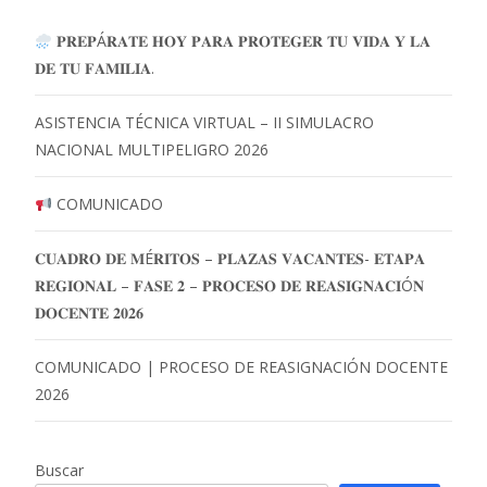
𝐏𝐑𝐄𝐏Á𝐑𝐀𝐓𝐄 𝐇𝐎𝐘 𝐏𝐀𝐑𝐀 𝐏𝐑𝐎𝐓𝐄𝐆𝐄𝐑 𝐓𝐔 𝐕𝐈𝐃𝐀 𝐘 𝐋𝐀
𝐃𝐄 𝐓𝐔 𝐅𝐀𝐌𝐈𝐋𝐈𝐀.
ASISTENCIA TÉCNICA VIRTUAL – II SIMULACRO
NACIONAL MULTIPELIGRO 2026
COMUNICADO
𝐂𝐔𝐀𝐃𝐑𝐎 𝐃𝐄 𝐌É𝐑𝐈𝐓𝐎𝐒 – 𝐏𝐋𝐀𝐙𝐀𝐒 𝐕𝐀𝐂𝐀𝐍𝐓𝐄𝐒- 𝐄𝐓𝐀𝐏𝐀
𝐑𝐄𝐆𝐈𝐎𝐍𝐀𝐋 – 𝐅𝐀𝐒𝐄 𝟐 – 𝐏𝐑𝐎𝐂𝐄𝐒𝐎 𝐃𝐄 𝐑𝐄𝐀𝐒𝐈𝐆𝐍𝐀𝐂𝐈Ó𝐍
𝐃𝐎𝐂𝐄𝐍𝐓𝐄 𝟐𝟎𝟐𝟔
COMUNICADO | PROCESO DE REASIGNACIÓN DOCENTE
2026
Buscar