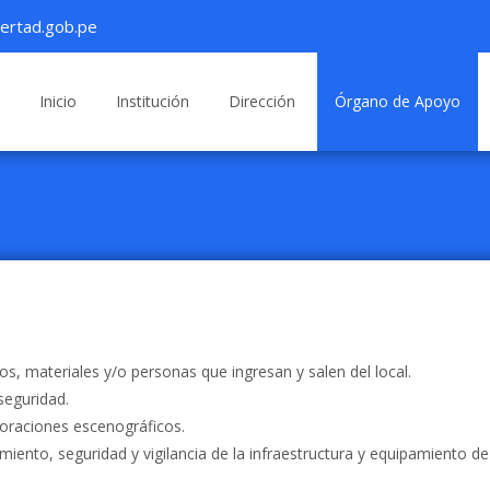
ertad.gob.pe
Saltar
al
Inicio
Institución
Dirección
Órgano de Apoyo
contenido
ipos, materiales y/o personas que ingresan y salen del local.
seguridad.
coraciones escenográficos.
miento, seguridad y vigilancia de la infraestructura y equipamiento de