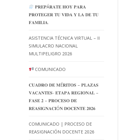
𝐏𝐑𝐄𝐏Á𝐑𝐀𝐓𝐄 𝐇𝐎𝐘 𝐏𝐀𝐑𝐀
𝐏𝐑𝐎𝐓𝐄𝐆𝐄𝐑 𝐓𝐔 𝐕𝐈𝐃𝐀 𝐘 𝐋𝐀 𝐃𝐄 𝐓𝐔
𝐅𝐀𝐌𝐈𝐋𝐈𝐀.
ASISTENCIA TÉCNICA VIRTUAL – II
SIMULACRO NACIONAL
MULTIPELIGRO 2026
COMUNICADO
𝐂𝐔𝐀𝐃𝐑𝐎 𝐃𝐄 𝐌É𝐑𝐈𝐓𝐎𝐒 – 𝐏𝐋𝐀𝐙𝐀𝐒
𝐕𝐀𝐂𝐀𝐍𝐓𝐄𝐒- 𝐄𝐓𝐀𝐏𝐀 𝐑𝐄𝐆𝐈𝐎𝐍𝐀𝐋 –
𝐅𝐀𝐒𝐄 𝟐 – 𝐏𝐑𝐎𝐂𝐄𝐒𝐎 𝐃𝐄
𝐑𝐄𝐀𝐒𝐈𝐆𝐍𝐀𝐂𝐈Ó𝐍 𝐃𝐎𝐂𝐄𝐍𝐓𝐄 𝟐𝟎𝟐𝟔
COMUNICADO | PROCESO DE
REASIGNACIÓN DOCENTE 2026