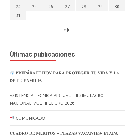
24
25
26
27
28
29
30
31
« Jul
Últimas publicaciones
𝐏𝐑𝐄𝐏Á𝐑𝐀𝐓𝐄 𝐇𝐎𝐘 𝐏𝐀𝐑𝐀 𝐏𝐑𝐎𝐓𝐄𝐆𝐄𝐑 𝐓𝐔 𝐕𝐈𝐃𝐀 𝐘 𝐋𝐀
𝐃𝐄 𝐓𝐔 𝐅𝐀𝐌𝐈𝐋𝐈𝐀.
ASISTENCIA TÉCNICA VIRTUAL – II SIMULACRO
NACIONAL MULTIPELIGRO 2026
COMUNICADO
𝐂𝐔𝐀𝐃𝐑𝐎 𝐃𝐄 𝐌É𝐑𝐈𝐓𝐎𝐒 – 𝐏𝐋𝐀𝐙𝐀𝐒 𝐕𝐀𝐂𝐀𝐍𝐓𝐄𝐒- 𝐄𝐓𝐀𝐏𝐀