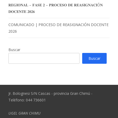
𝐑𝐄𝐆𝐈𝐎𝐍𝐀𝐋 – 𝐅𝐀𝐒𝐄 𝟐 – 𝐏𝐑𝐎𝐂𝐄𝐒𝐎 𝐃𝐄 𝐑𝐄𝐀𝐒𝐈𝐆𝐍𝐀𝐂𝐈Ó𝐍
𝐃𝐎𝐂𝐄𝐍𝐓𝐄 𝟐𝟎𝟐𝟔
COMUNICADO | PROCESO DE REASIGNACIÓN DOCENTE
2026
Buscar
Buscar
Jr. Bolognesi S/N Cascas - provincia Gran Chimú -
Teléfono: 044 736601
UGEL GRAN CHIMU