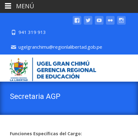
MENÚ
941 319 913
ugelgranchimu@regionlalibertad.gob.pe
Secretaria AGP
Funciones Específicas del Cargo: