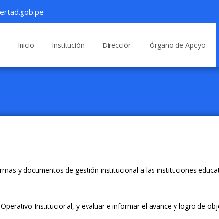
ertad.gob.pe
Saltar
al
Inicio
Institución
Dirección
Órgano de Apoyo
contenido
ormas y documentos de gestión institucional a las instituciones educa
 Operativo Institucional, y evaluar e informar el avance y logro de obj