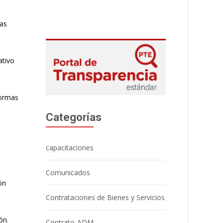
las
ativo
normas
Categorías
capacitaciones
Comunicados
ón
Contrataciones de Bienes y Servicios
ón.
Contrato-ADM.