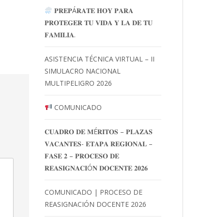
𝐏𝐑𝐄𝐏Á𝐑𝐀𝐓𝐄 𝐇𝐎𝐘 𝐏𝐀𝐑𝐀
𝐏𝐑𝐎𝐓𝐄𝐆𝐄𝐑 𝐓𝐔 𝐕𝐈𝐃𝐀 𝐘 𝐋𝐀 𝐃𝐄 𝐓𝐔
𝐅𝐀𝐌𝐈𝐋𝐈𝐀.
ASISTENCIA TÉCNICA VIRTUAL – II
SIMULACRO NACIONAL
MULTIPELIGRO 2026
COMUNICADO
𝐂𝐔𝐀𝐃𝐑𝐎 𝐃𝐄 𝐌É𝐑𝐈𝐓𝐎𝐒 – 𝐏𝐋𝐀𝐙𝐀𝐒
𝐕𝐀𝐂𝐀𝐍𝐓𝐄𝐒- 𝐄𝐓𝐀𝐏𝐀 𝐑𝐄𝐆𝐈𝐎𝐍𝐀𝐋 –
𝐅𝐀𝐒𝐄 𝟐 – 𝐏𝐑𝐎𝐂𝐄𝐒𝐎 𝐃𝐄
𝐑𝐄𝐀𝐒𝐈𝐆𝐍𝐀𝐂𝐈Ó𝐍 𝐃𝐎𝐂𝐄𝐍𝐓𝐄 𝟐𝟎𝟐𝟔
COMUNICADO | PROCESO DE
REASIGNACIÓN DOCENTE 2026