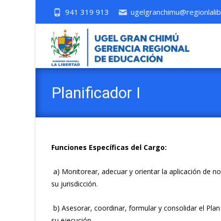
941 319 913
ugelgranchimu@regionlalib
Planificador I
Funciones Específicas del Cargo:
a) Monitorear, adecuar y orientar la aplicación de n
su jurisdicción.
b) Asesorar, coordinar, formular y consolidar el Plan
su ejecución.