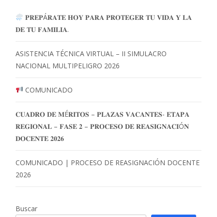
𝐏𝐑𝐄𝐏Á𝐑𝐀𝐓𝐄 𝐇𝐎𝐘 𝐏𝐀𝐑𝐀 𝐏𝐑𝐎𝐓𝐄𝐆𝐄𝐑 𝐓𝐔 𝐕𝐈𝐃𝐀 𝐘 𝐋𝐀
𝐃𝐄 𝐓𝐔 𝐅𝐀𝐌𝐈𝐋𝐈𝐀.
ASISTENCIA TÉCNICA VIRTUAL – II SIMULACRO
NACIONAL MULTIPELIGRO 2026
COMUNICADO
𝐂𝐔𝐀𝐃𝐑𝐎 𝐃𝐄 𝐌É𝐑𝐈𝐓𝐎𝐒 – 𝐏𝐋𝐀𝐙𝐀𝐒 𝐕𝐀𝐂𝐀𝐍𝐓𝐄𝐒- 𝐄𝐓𝐀𝐏𝐀
𝐑𝐄𝐆𝐈𝐎𝐍𝐀𝐋 – 𝐅𝐀𝐒𝐄 𝟐 – 𝐏𝐑𝐎𝐂𝐄𝐒𝐎 𝐃𝐄 𝐑𝐄𝐀𝐒𝐈𝐆𝐍𝐀𝐂𝐈Ó𝐍
𝐃𝐎𝐂𝐄𝐍𝐓𝐄 𝟐𝟎𝟐𝟔
COMUNICADO | PROCESO DE REASIGNACIÓN DOCENTE
2026
Buscar