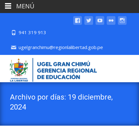
MENÚ
941 319 913
ugelgranchimu@regionlalibertad.gob.pe
Archivo por días: 19 diciembre,
2024