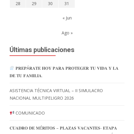
28
29
30
31
« Jun
Ago »
Últimas publicaciones
𝐏𝐑𝐄𝐏Á𝐑𝐀𝐓𝐄 𝐇𝐎𝐘 𝐏𝐀𝐑𝐀 𝐏𝐑𝐎𝐓𝐄𝐆𝐄𝐑 𝐓𝐔 𝐕𝐈𝐃𝐀 𝐘 𝐋𝐀
𝐃𝐄 𝐓𝐔 𝐅𝐀𝐌𝐈𝐋𝐈𝐀.
ASISTENCIA TÉCNICA VIRTUAL – II SIMULACRO
NACIONAL MULTIPELIGRO 2026
COMUNICADO
𝐂𝐔𝐀𝐃𝐑𝐎 𝐃𝐄 𝐌É𝐑𝐈𝐓𝐎𝐒 – 𝐏𝐋𝐀𝐙𝐀𝐒 𝐕𝐀𝐂𝐀𝐍𝐓𝐄𝐒- 𝐄𝐓𝐀𝐏𝐀