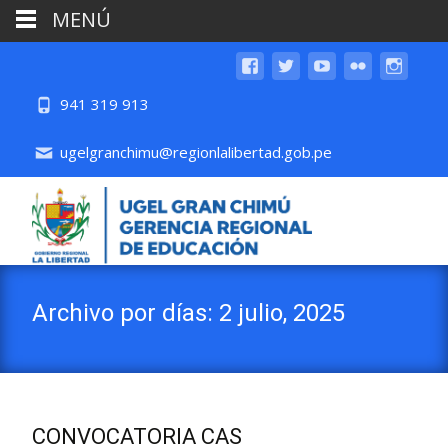
MENÚ
941 319 913
ugelgranchimu@regionlalibertad.gob.pe
Archivo por días: 2 julio, 2025
CONVOCATORIA CAS