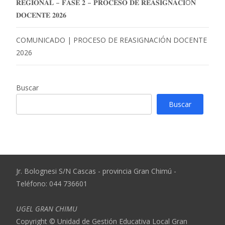
𝐑𝐄𝐆𝐈𝐎𝐍𝐀𝐋 – 𝐅𝐀𝐒𝐄 𝟐 – 𝐏𝐑𝐎𝐂𝐄𝐒𝐎 𝐃𝐄 𝐑𝐄𝐀𝐒𝐈𝐆𝐍𝐀𝐂𝐈Ó𝐍
𝐃𝐎𝐂𝐄𝐍𝐓𝐄 𝟐𝟎𝟐𝟔
COMUNICADO | PROCESO DE REASIGNACIÓN DOCENTE
2026
Buscar
Buscar
Jr. Bolognesi S/N Cascas - provincia Gran Chimú -
Teléfono: 044 736601
UGEL GRAN CHIMU
Copyright © Unidad de Gestión Educativa Local Gran