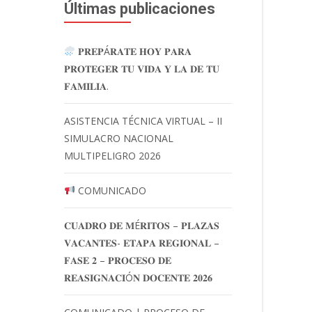
Últimas publicaciones
𝐏𝐑𝐄𝐏Á𝐑𝐀𝐓𝐄 𝐇𝐎𝐘 𝐏𝐀𝐑𝐀
𝐏𝐑𝐎𝐓𝐄𝐆𝐄𝐑 𝐓𝐔 𝐕𝐈𝐃𝐀 𝐘 𝐋𝐀 𝐃𝐄 𝐓𝐔
𝐅𝐀𝐌𝐈𝐋𝐈𝐀.
ASISTENCIA TÉCNICA VIRTUAL – II
SIMULACRO NACIONAL
MULTIPELIGRO 2026
COMUNICADO
𝐂𝐔𝐀𝐃𝐑𝐎 𝐃𝐄 𝐌É𝐑𝐈𝐓𝐎𝐒 – 𝐏𝐋𝐀𝐙𝐀𝐒
𝐕𝐀𝐂𝐀𝐍𝐓𝐄𝐒- 𝐄𝐓𝐀𝐏𝐀 𝐑𝐄𝐆𝐈𝐎𝐍𝐀𝐋 –
𝐅𝐀𝐒𝐄 𝟐 – 𝐏𝐑𝐎𝐂𝐄𝐒𝐎 𝐃𝐄
𝐑𝐄𝐀𝐒𝐈𝐆𝐍𝐀𝐂𝐈Ó𝐍 𝐃𝐎𝐂𝐄𝐍𝐓𝐄 𝟐𝟎𝟐𝟔