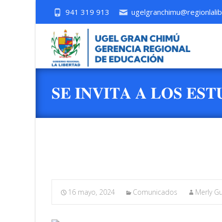
941 319 913
ugelgranchimu@regionlalib
𝐒𝐄 𝐈𝐍𝐕𝐈𝐓𝐀 𝐀 𝐋𝐎𝐒 𝐄𝐒𝐓
𝐂𝐎𝐍𝐂𝐔𝐑𝐒𝐎 𝐃𝐄 𝐇𝐈𝐒𝐓𝐎
16 mayo, 2024
Comunicados
Merly Gu