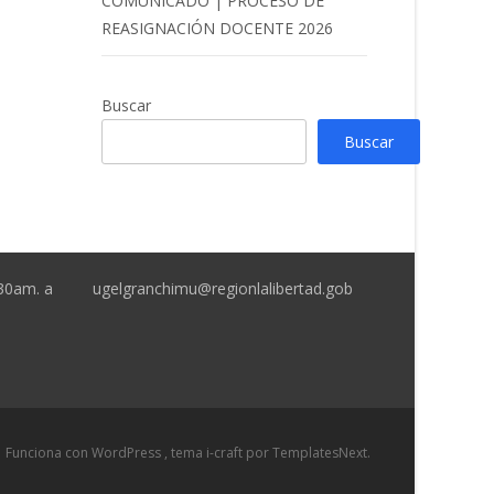
COMUNICADO | PROCESO DE
REASIGNACIÓN DOCENTE 2026
Buscar
Buscar
:30am. a
ugelgranchimu@regionlalibertad.gob
Funciona con WordPress
, tema
i-craft
por TemplatesNext.