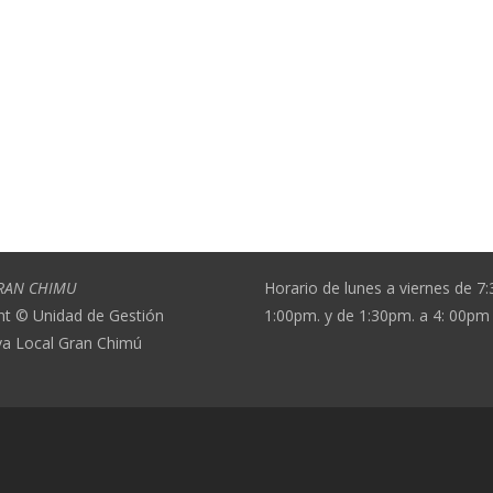
RAN CHIMU
Horario de lunes a viernes de 7
ht © Unidad de Gestión
1:00pm. y de 1:30pm. a 4: 00pm
va Local Gran Chimú