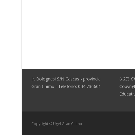
Jr. Bolognesi S/N Cascas - provincia
UGEL G
Gran Chimú - Teléfono: 044 736601
Copyrig
Educati
Copyright © Ugel Gran Chimu