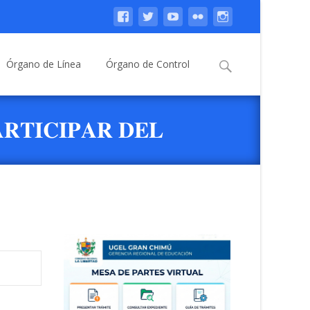
Buscar:
Órgano de Línea
Órgano de Control
𝐀𝐑𝐓𝐈𝐂𝐈𝐏𝐀𝐑 𝐃𝐄𝐋
𝐋 𝐒𝐈𝐍 𝐓𝐀𝐁𝐀𝐂𝐎