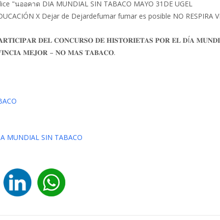
 𝐏𝐀𝐑𝐓𝐈𝐂𝐈𝐏𝐀𝐑 𝐃𝐄𝐋 𝐂𝐎𝐍𝐂𝐔𝐑𝐒𝐎 𝐃𝐄 𝐇𝐈𝐒𝐓𝐎𝐑𝐈𝐄𝐓𝐀𝐒 𝐏𝐎𝐑 𝐄𝐋 𝐃Í𝐀 𝐌𝐔𝐍𝐃𝐈
𝐈𝐍𝐂𝐈𝐀 𝐌𝐄𝐉𝐎𝐑 – 𝐍𝐎 𝐌𝐀𝐒 𝐓𝐀𝐁𝐀𝐂𝐎.
ABACO
IA MUNDIAL SIN TABACO