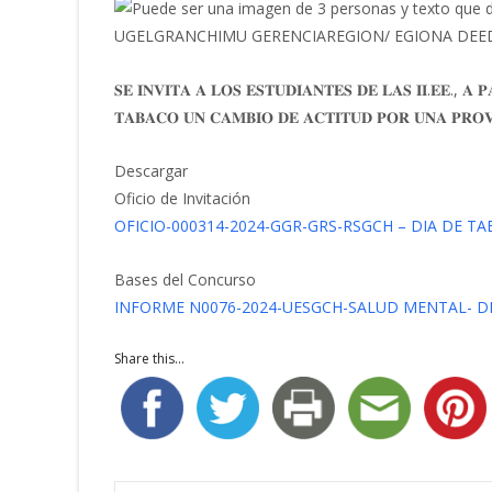
𝐒𝐄 𝐈𝐍𝐕𝐈𝐓𝐀 𝐀 𝐋𝐎𝐒 𝐄𝐒𝐓𝐔𝐃𝐈𝐀𝐍𝐓𝐄𝐒 𝐃𝐄 𝐋𝐀𝐒 𝐈𝐈.𝐄𝐄., 𝐀
𝐓𝐀𝐁𝐀𝐂𝐎 𝐔𝐍 𝐂𝐀𝐌𝐁𝐈𝐎 𝐃𝐄 𝐀𝐂𝐓𝐈𝐓𝐔𝐃 𝐏𝐎𝐑 𝐔𝐍𝐀 𝐏𝐑𝐎
Descargar
Oficio de Invitación
OFICIO-000314-2024-GGR-GRS-RSGCH – DIA DE T
Bases del Concurso
INFORME N0076-2024-UESGCH-SALUD MENTAL- D
Share this...