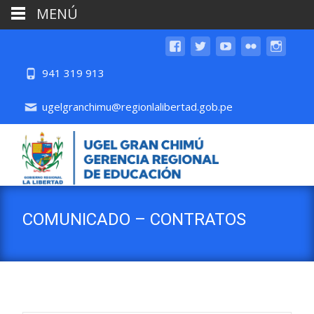
MENÚ
941 319 913
ugelgranchimu@regionlalibertad.gob.pe
COMUNICADO – CONTRATOS