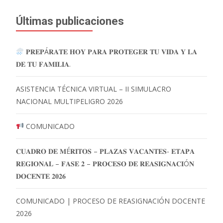
Últimas publicaciones
𝐏𝐑𝐄𝐏Á𝐑𝐀𝐓𝐄 𝐇𝐎𝐘 𝐏𝐀𝐑𝐀 𝐏𝐑𝐎𝐓𝐄𝐆𝐄𝐑 𝐓𝐔 𝐕𝐈𝐃𝐀 𝐘 𝐋𝐀
𝐃𝐄 𝐓𝐔 𝐅𝐀𝐌𝐈𝐋𝐈𝐀.
ASISTENCIA TÉCNICA VIRTUAL – II SIMULACRO
NACIONAL MULTIPELIGRO 2026
COMUNICADO
𝐂𝐔𝐀𝐃𝐑𝐎 𝐃𝐄 𝐌É𝐑𝐈𝐓𝐎𝐒 – 𝐏𝐋𝐀𝐙𝐀𝐒 𝐕𝐀𝐂𝐀𝐍𝐓𝐄𝐒- 𝐄𝐓𝐀𝐏𝐀
𝐑𝐄𝐆𝐈𝐎𝐍𝐀𝐋 – 𝐅𝐀𝐒𝐄 𝟐 – 𝐏𝐑𝐎𝐂𝐄𝐒𝐎 𝐃𝐄 𝐑𝐄𝐀𝐒𝐈𝐆𝐍𝐀𝐂𝐈Ó𝐍
𝐃𝐎𝐂𝐄𝐍𝐓𝐄 𝟐𝟎𝟐𝟔
COMUNICADO | PROCESO DE REASIGNACIÓN DOCENTE
2026