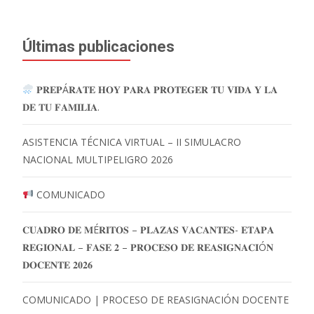
Últimas publicaciones
𝐏𝐑𝐄𝐏Á𝐑𝐀𝐓𝐄 𝐇𝐎𝐘 𝐏𝐀𝐑𝐀 𝐏𝐑𝐎𝐓𝐄𝐆𝐄𝐑 𝐓𝐔 𝐕𝐈𝐃𝐀 𝐘 𝐋𝐀
𝐃𝐄 𝐓𝐔 𝐅𝐀𝐌𝐈𝐋𝐈𝐀.
ASISTENCIA TÉCNICA VIRTUAL – II SIMULACRO
NACIONAL MULTIPELIGRO 2026
COMUNICADO
𝐂𝐔𝐀𝐃𝐑𝐎 𝐃𝐄 𝐌É𝐑𝐈𝐓𝐎𝐒 – 𝐏𝐋𝐀𝐙𝐀𝐒 𝐕𝐀𝐂𝐀𝐍𝐓𝐄𝐒- 𝐄𝐓𝐀𝐏𝐀
𝐑𝐄𝐆𝐈𝐎𝐍𝐀𝐋 – 𝐅𝐀𝐒𝐄 𝟐 – 𝐏𝐑𝐎𝐂𝐄𝐒𝐎 𝐃𝐄 𝐑𝐄𝐀𝐒𝐈𝐆𝐍𝐀𝐂𝐈Ó𝐍
𝐃𝐎𝐂𝐄𝐍𝐓𝐄 𝟐𝟎𝟐𝟔
COMUNICADO | PROCESO DE REASIGNACIÓN DOCENTE