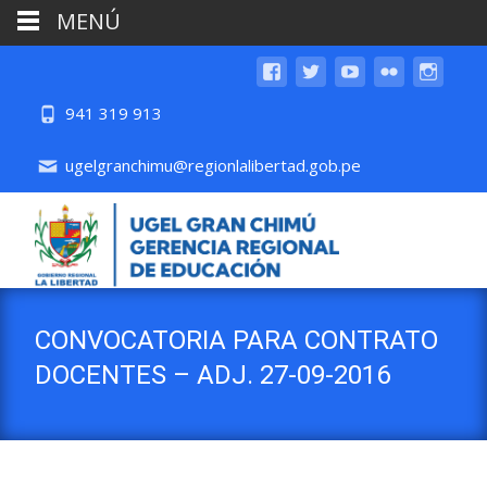
MENÚ
941 319 913
ugelgranchimu@regionlalibertad.gob.pe
CONVOCATORIA PARA CONTRATO
DOCENTES – ADJ. 27-09-2016