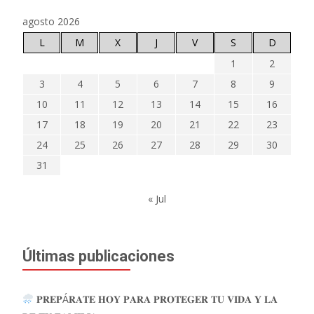
agosto 2026
L
M
X
J
V
S
D
1
2
3
4
5
6
7
8
9
10
11
12
13
14
15
16
17
18
19
20
21
22
23
24
25
26
27
28
29
30
31
« Jul
Últimas publicaciones
𝐏𝐑𝐄𝐏Á𝐑𝐀𝐓𝐄 𝐇𝐎𝐘 𝐏𝐀𝐑𝐀 𝐏𝐑𝐎𝐓𝐄𝐆𝐄𝐑 𝐓𝐔 𝐕𝐈𝐃𝐀 𝐘 𝐋𝐀