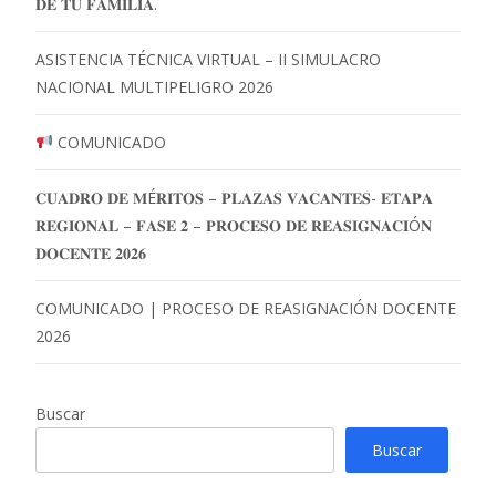
𝐃𝐄 𝐓𝐔 𝐅𝐀𝐌𝐈𝐋𝐈𝐀.
ASISTENCIA TÉCNICA VIRTUAL – II SIMULACRO
NACIONAL MULTIPELIGRO 2026
COMUNICADO
𝐂𝐔𝐀𝐃𝐑𝐎 𝐃𝐄 𝐌É𝐑𝐈𝐓𝐎𝐒 – 𝐏𝐋𝐀𝐙𝐀𝐒 𝐕𝐀𝐂𝐀𝐍𝐓𝐄𝐒- 𝐄𝐓𝐀𝐏𝐀
𝐑𝐄𝐆𝐈𝐎𝐍𝐀𝐋 – 𝐅𝐀𝐒𝐄 𝟐 – 𝐏𝐑𝐎𝐂𝐄𝐒𝐎 𝐃𝐄 𝐑𝐄𝐀𝐒𝐈𝐆𝐍𝐀𝐂𝐈Ó𝐍
𝐃𝐎𝐂𝐄𝐍𝐓𝐄 𝟐𝟎𝟐𝟔
COMUNICADO | PROCESO DE REASIGNACIÓN DOCENTE
2026
Buscar
Buscar