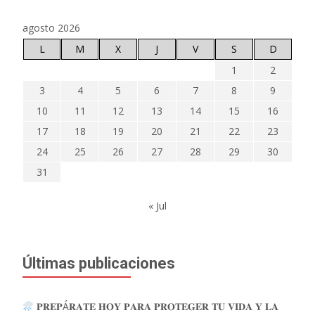
agosto 2026
L
M
X
J
V
S
D
1
2
3
4
5
6
7
8
9
10
11
12
13
14
15
16
17
18
19
20
21
22
23
24
25
26
27
28
29
30
31
« Jul
Últimas publicaciones
𝐏𝐑𝐄𝐏Á𝐑𝐀𝐓𝐄 𝐇𝐎𝐘 𝐏𝐀𝐑𝐀 𝐏𝐑𝐎𝐓𝐄𝐆𝐄𝐑 𝐓𝐔 𝐕𝐈𝐃𝐀 𝐘 𝐋𝐀