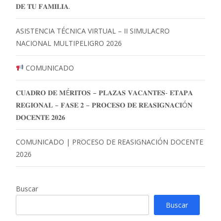
𝐃𝐄 𝐓𝐔 𝐅𝐀𝐌𝐈𝐋𝐈𝐀.
ASISTENCIA TÉCNICA VIRTUAL – II SIMULACRO
NACIONAL MULTIPELIGRO 2026
COMUNICADO
𝐂𝐔𝐀𝐃𝐑𝐎 𝐃𝐄 𝐌É𝐑𝐈𝐓𝐎𝐒 – 𝐏𝐋𝐀𝐙𝐀𝐒 𝐕𝐀𝐂𝐀𝐍𝐓𝐄𝐒- 𝐄𝐓𝐀𝐏𝐀
𝐑𝐄𝐆𝐈𝐎𝐍𝐀𝐋 – 𝐅𝐀𝐒𝐄 𝟐 – 𝐏𝐑𝐎𝐂𝐄𝐒𝐎 𝐃𝐄 𝐑𝐄𝐀𝐒𝐈𝐆𝐍𝐀𝐂𝐈Ó𝐍
𝐃𝐎𝐂𝐄𝐍𝐓𝐄 𝟐𝟎𝟐𝟔
COMUNICADO | PROCESO DE REASIGNACIÓN DOCENTE
2026
Buscar
Buscar