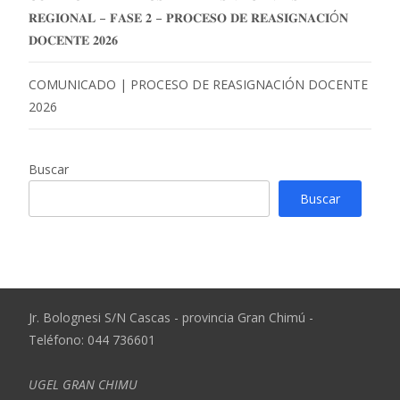
𝐑𝐄𝐆𝐈𝐎𝐍𝐀𝐋 – 𝐅𝐀𝐒𝐄 𝟐 – 𝐏𝐑𝐎𝐂𝐄𝐒𝐎 𝐃𝐄 𝐑𝐄𝐀𝐒𝐈𝐆𝐍𝐀𝐂𝐈Ó𝐍
𝐃𝐎𝐂𝐄𝐍𝐓𝐄 𝟐𝟎𝟐𝟔
COMUNICADO | PROCESO DE REASIGNACIÓN DOCENTE
2026
Buscar
Buscar
Jr. Bolognesi S/N Cascas - provincia Gran Chimú -
Teléfono: 044 736601
UGEL GRAN CHIMU