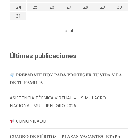
24
25
26
27
28
29
30
31
« Jul
Últimas publicaciones
𝐏𝐑𝐄𝐏Á𝐑𝐀𝐓𝐄 𝐇𝐎𝐘 𝐏𝐀𝐑𝐀 𝐏𝐑𝐎𝐓𝐄𝐆𝐄𝐑 𝐓𝐔 𝐕𝐈𝐃𝐀 𝐘 𝐋𝐀
𝐃𝐄 𝐓𝐔 𝐅𝐀𝐌𝐈𝐋𝐈𝐀.
ASISTENCIA TÉCNICA VIRTUAL – II SIMULACRO
NACIONAL MULTIPELIGRO 2026
COMUNICADO
𝐂𝐔𝐀𝐃𝐑𝐎 𝐃𝐄 𝐌É𝐑𝐈𝐓𝐎𝐒 – 𝐏𝐋𝐀𝐙𝐀𝐒 𝐕𝐀𝐂𝐀𝐍𝐓𝐄𝐒- 𝐄𝐓𝐀𝐏𝐀