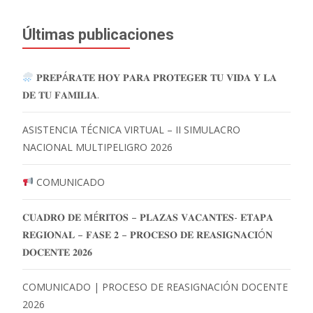
Últimas publicaciones
𝐏𝐑𝐄𝐏Á𝐑𝐀𝐓𝐄 𝐇𝐎𝐘 𝐏𝐀𝐑𝐀 𝐏𝐑𝐎𝐓𝐄𝐆𝐄𝐑 𝐓𝐔 𝐕𝐈𝐃𝐀 𝐘 𝐋𝐀
𝐃𝐄 𝐓𝐔 𝐅𝐀𝐌𝐈𝐋𝐈𝐀.
ASISTENCIA TÉCNICA VIRTUAL – II SIMULACRO
NACIONAL MULTIPELIGRO 2026
COMUNICADO
𝐂𝐔𝐀𝐃𝐑𝐎 𝐃𝐄 𝐌É𝐑𝐈𝐓𝐎𝐒 – 𝐏𝐋𝐀𝐙𝐀𝐒 𝐕𝐀𝐂𝐀𝐍𝐓𝐄𝐒- 𝐄𝐓𝐀𝐏𝐀
𝐑𝐄𝐆𝐈𝐎𝐍𝐀𝐋 – 𝐅𝐀𝐒𝐄 𝟐 – 𝐏𝐑𝐎𝐂𝐄𝐒𝐎 𝐃𝐄 𝐑𝐄𝐀𝐒𝐈𝐆𝐍𝐀𝐂𝐈Ó𝐍
𝐃𝐎𝐂𝐄𝐍𝐓𝐄 𝟐𝟎𝟐𝟔
COMUNICADO | PROCESO DE REASIGNACIÓN DOCENTE
2026