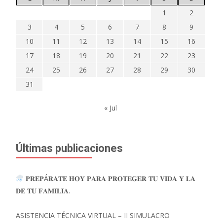
1
2
3
4
5
6
7
8
9
10
11
12
13
14
15
16
17
18
19
20
21
22
23
24
25
26
27
28
29
30
31
« Jul
Últimas publicaciones
𝐏𝐑𝐄𝐏Á𝐑𝐀𝐓𝐄 𝐇𝐎𝐘 𝐏𝐀𝐑𝐀 𝐏𝐑𝐎𝐓𝐄𝐆𝐄𝐑 𝐓𝐔 𝐕𝐈𝐃𝐀 𝐘 𝐋𝐀
𝐃𝐄 𝐓𝐔 𝐅𝐀𝐌𝐈𝐋𝐈𝐀.
ASISTENCIA TÉCNICA VIRTUAL – II SIMULACRO