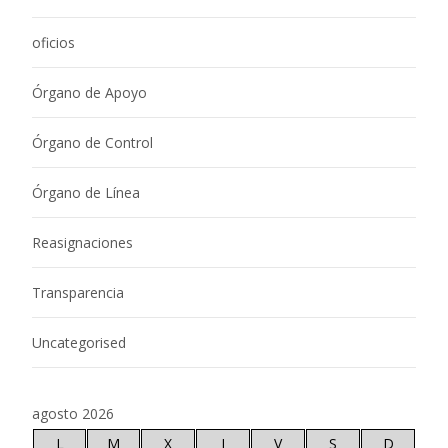
oficios
Órgano de Apoyo
Órgano de Control
Órgano de Línea
Reasignaciones
Transparencia
Uncategorised
agosto 2026
L
M
X
J
V
S
D