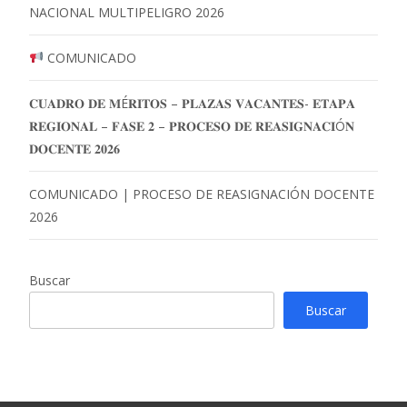
NACIONAL MULTIPELIGRO 2026
COMUNICADO
𝐂𝐔𝐀𝐃𝐑𝐎 𝐃𝐄 𝐌É𝐑𝐈𝐓𝐎𝐒 – 𝐏𝐋𝐀𝐙𝐀𝐒 𝐕𝐀𝐂𝐀𝐍𝐓𝐄𝐒- 𝐄𝐓𝐀𝐏𝐀
𝐑𝐄𝐆𝐈𝐎𝐍𝐀𝐋 – 𝐅𝐀𝐒𝐄 𝟐 – 𝐏𝐑𝐎𝐂𝐄𝐒𝐎 𝐃𝐄 𝐑𝐄𝐀𝐒𝐈𝐆𝐍𝐀𝐂𝐈Ó𝐍
𝐃𝐎𝐂𝐄𝐍𝐓𝐄 𝟐𝟎𝟐𝟔
COMUNICADO | PROCESO DE REASIGNACIÓN DOCENTE
2026
Buscar
Buscar