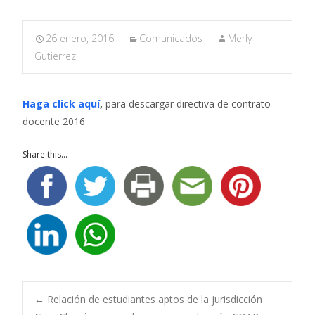
26 enero, 2016
Comunicados
Merly
Gutierrez
Haga click aquí
,
para descargar directiva de contrato
docente 2016
Share this...
Navegación
←
Relación de estudiantes aptos de la jurisdicción