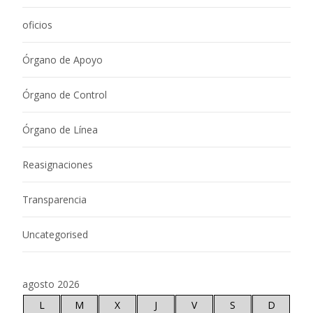
oficios
Órgano de Apoyo
Órgano de Control
Órgano de Línea
Reasignaciones
Transparencia
Uncategorised
agosto 2026
L
M
X
J
V
S
D