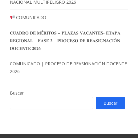
NACIONAL MULTIPELIGRO 2026
COMUNICADO
𝐂𝐔𝐀𝐃𝐑𝐎 𝐃𝐄 𝐌É𝐑𝐈𝐓𝐎𝐒 – 𝐏𝐋𝐀𝐙𝐀𝐒 𝐕𝐀𝐂𝐀𝐍𝐓𝐄𝐒- 𝐄𝐓𝐀𝐏𝐀
𝐑𝐄𝐆𝐈𝐎𝐍𝐀𝐋 – 𝐅𝐀𝐒𝐄 𝟐 – 𝐏𝐑𝐎𝐂𝐄𝐒𝐎 𝐃𝐄 𝐑𝐄𝐀𝐒𝐈𝐆𝐍𝐀𝐂𝐈Ó𝐍
𝐃𝐎𝐂𝐄𝐍𝐓𝐄 𝟐𝟎𝟐𝟔
COMUNICADO | PROCESO DE REASIGNACIÓN DOCENTE
2026
Buscar
Buscar