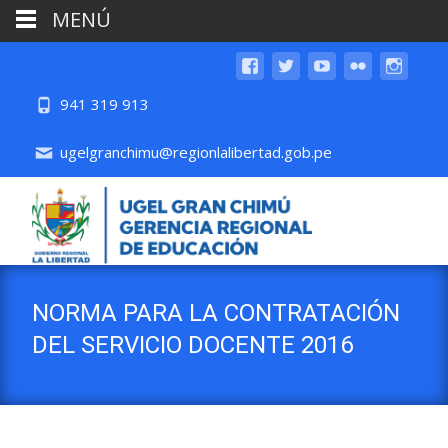
MENÚ
941 319 913
ugelgranchimu@regionlalibertad.gob.pe
NORMA PARA LA CONTRATACIÓN
DEL SERVICIO DOCENTE 2016