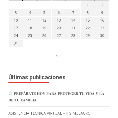
1
2
3
4
5
6
7
8
9
10
11
12
13
14
15
16
17
18
19
20
21
22
23
24
25
26
27
28
29
30
31
« Jul
Últimas publicaciones
𝐏𝐑𝐄𝐏Á𝐑𝐀𝐓𝐄 𝐇𝐎𝐘 𝐏𝐀𝐑𝐀 𝐏𝐑𝐎𝐓𝐄𝐆𝐄𝐑 𝐓𝐔 𝐕𝐈𝐃𝐀 𝐘 𝐋𝐀
𝐃𝐄 𝐓𝐔 𝐅𝐀𝐌𝐈𝐋𝐈𝐀.
ASISTENCIA TÉCNICA VIRTUAL – II SIMULACRO