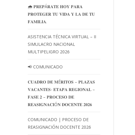
🌧️ 𝐏𝐑𝐄𝐏Á𝐑𝐀𝐓𝐄 𝐇𝐎𝐘 𝐏𝐀𝐑𝐀
𝐏𝐑𝐎𝐓𝐄𝐆𝐄𝐑 𝐓𝐔 𝐕𝐈𝐃𝐀 𝐘 𝐋𝐀 𝐃𝐄 𝐓𝐔
𝐅𝐀𝐌𝐈𝐋𝐈𝐀.
ASISTENCIA TÉCNICA VIRTUAL – II
SIMULACRO NACIONAL
MULTIPELIGRO 2026
📢 COMUNICADO
𝐂𝐔𝐀𝐃𝐑𝐎 𝐃𝐄 𝐌É𝐑𝐈𝐓𝐎𝐒 – 𝐏𝐋𝐀𝐙𝐀𝐒
𝐕𝐀𝐂𝐀𝐍𝐓𝐄𝐒- 𝐄𝐓𝐀𝐏𝐀 𝐑𝐄𝐆𝐈𝐎𝐍𝐀𝐋 –
𝐅𝐀𝐒𝐄 𝟐 – 𝐏𝐑𝐎𝐂𝐄𝐒𝐎 𝐃𝐄
𝐑𝐄𝐀𝐒𝐈𝐆𝐍𝐀𝐂𝐈Ó𝐍 𝐃𝐎𝐂𝐄𝐍𝐓𝐄 𝟐𝟎𝟐𝟔
COMUNICADO | PROCESO DE
REASIGNACIÓN DOCENTE 2026