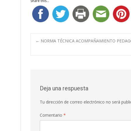
Share this...
Navegación
←
NORMA TÉCNICA ACOMPAÑAMIENTO PEDAGÓ
de
entradas
Deja una respuesta
Tu dirección de correo electrónico no será publi
Comentario
*