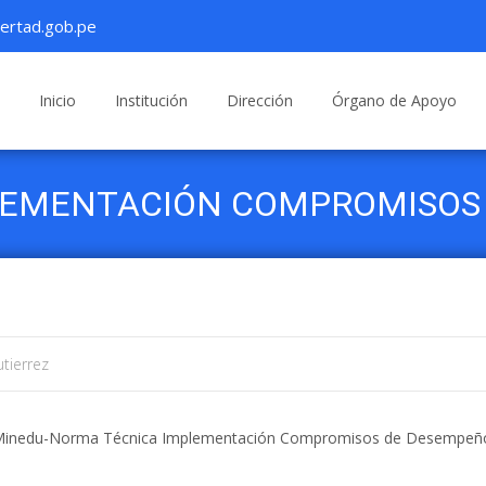
ertad.gob.pe
Saltar
al
Inicio
Institución
Dirección
Órgano de Apoyo
contenido
EMENTACIÓN COMPROMISOS 
tierrez
Minedu-Norma Técnica Implementación Compromisos de Desempeñ