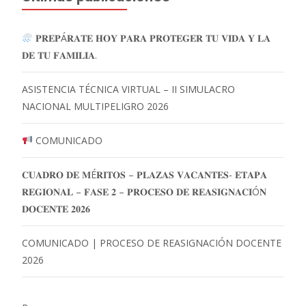
𝐏𝐑𝐄𝐏Á𝐑𝐀𝐓𝐄 𝐇𝐎𝐘 𝐏𝐀𝐑𝐀 𝐏𝐑𝐎𝐓𝐄𝐆𝐄𝐑 𝐓𝐔 𝐕𝐈𝐃𝐀 𝐘 𝐋𝐀
𝐃𝐄 𝐓𝐔 𝐅𝐀𝐌𝐈𝐋𝐈𝐀.
ASISTENCIA TÉCNICA VIRTUAL – II SIMULACRO
NACIONAL MULTIPELIGRO 2026
COMUNICADO
𝐂𝐔𝐀𝐃𝐑𝐎 𝐃𝐄 𝐌É𝐑𝐈𝐓𝐎𝐒 – 𝐏𝐋𝐀𝐙𝐀𝐒 𝐕𝐀𝐂𝐀𝐍𝐓𝐄𝐒- 𝐄𝐓𝐀𝐏𝐀
𝐑𝐄𝐆𝐈𝐎𝐍𝐀𝐋 – 𝐅𝐀𝐒𝐄 𝟐 – 𝐏𝐑𝐎𝐂𝐄𝐒𝐎 𝐃𝐄 𝐑𝐄𝐀𝐒𝐈𝐆𝐍𝐀𝐂𝐈Ó𝐍
𝐃𝐎𝐂𝐄𝐍𝐓𝐄 𝟐𝟎𝟐𝟔
COMUNICADO | PROCESO DE REASIGNACIÓN DOCENTE
2026