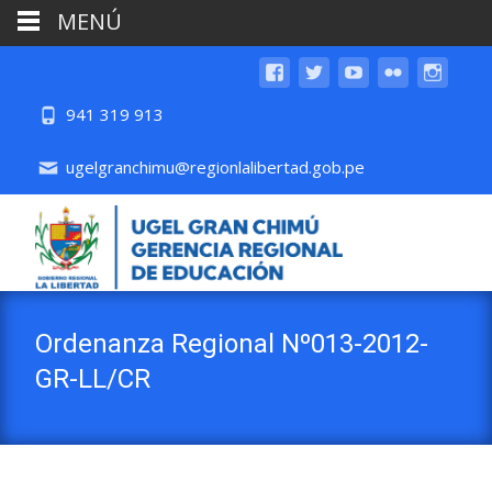
MENÚ
941 319 913
ugelgranchimu@regionlalibertad.gob.pe
Ordenanza Regional Nº013-2012-
GR-LL/CR