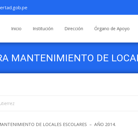
ertad.gob.pe
Saltar
al
Inicio
Institución
Dirección
Órgano de Apoyo
contenido
PARA MANTENIMIENTO DE LOC
utierrez
MANTENIMIENTO DE LOCALES ESCOLARES – AÑO 2014.