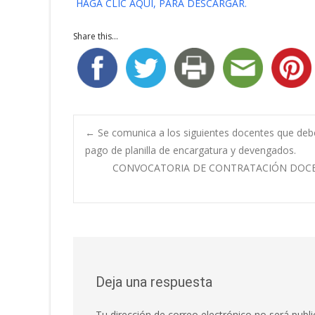
HAGA CLIC AQUÍ, PARA DESCARGAR.
Share this...
Navegación
←
Se comunica a los siguientes docentes que debe
pago de planilla de encargatura y devengados.
CONVOCATORIA DE CONTRATACIÓN DOCENT
de
entradas
Deja una respuesta
Tu dirección de correo electrónico no será publi