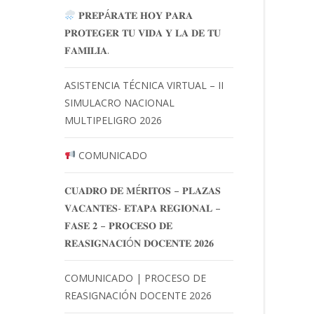
𝐏𝐑𝐄𝐏Á𝐑𝐀𝐓𝐄 𝐇𝐎𝐘 𝐏𝐀𝐑𝐀
𝐏𝐑𝐎𝐓𝐄𝐆𝐄𝐑 𝐓𝐔 𝐕𝐈𝐃𝐀 𝐘 𝐋𝐀 𝐃𝐄 𝐓𝐔
𝐅𝐀𝐌𝐈𝐋𝐈𝐀.
ASISTENCIA TÉCNICA VIRTUAL – II
SIMULACRO NACIONAL
MULTIPELIGRO 2026
COMUNICADO
𝐂𝐔𝐀𝐃𝐑𝐎 𝐃𝐄 𝐌É𝐑𝐈𝐓𝐎𝐒 – 𝐏𝐋𝐀𝐙𝐀𝐒
𝐕𝐀𝐂𝐀𝐍𝐓𝐄𝐒- 𝐄𝐓𝐀𝐏𝐀 𝐑𝐄𝐆𝐈𝐎𝐍𝐀𝐋 –
𝐅𝐀𝐒𝐄 𝟐 – 𝐏𝐑𝐎𝐂𝐄𝐒𝐎 𝐃𝐄
𝐑𝐄𝐀𝐒𝐈𝐆𝐍𝐀𝐂𝐈Ó𝐍 𝐃𝐎𝐂𝐄𝐍𝐓𝐄 𝟐𝟎𝟐𝟔
COMUNICADO | PROCESO DE
REASIGNACIÓN DOCENTE 2026