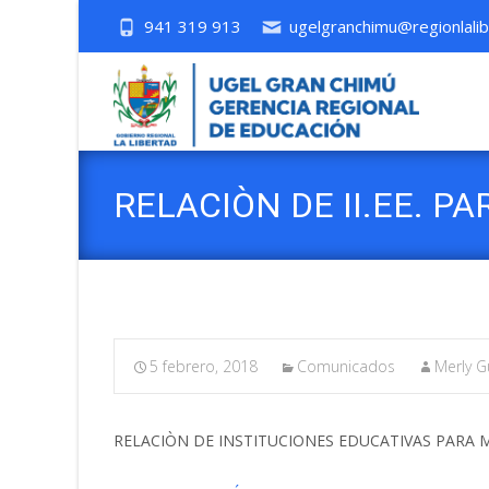
941 319 913
ugelgranchimu@regionlalib
RELACIÒN DE II.EE. 
5 febrero, 2018
Comunicados
Merly G
RELACIÒN DE INSTITUCIONES EDUCATIVAS PARA 