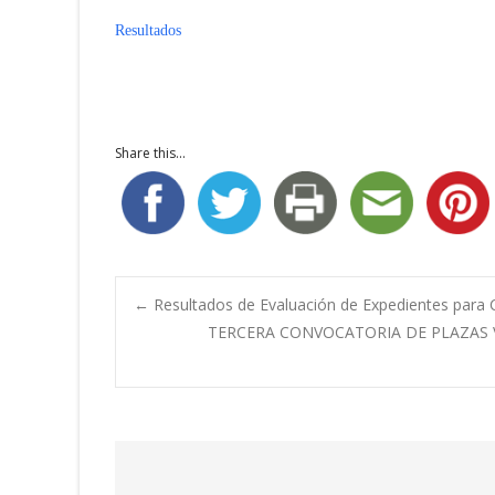
Resultados
Share this...
Navegación
←
Resultados de Evaluación de Expedientes para C
TERCERA CONVOCATORIA DE PLAZAS V
de
entradas