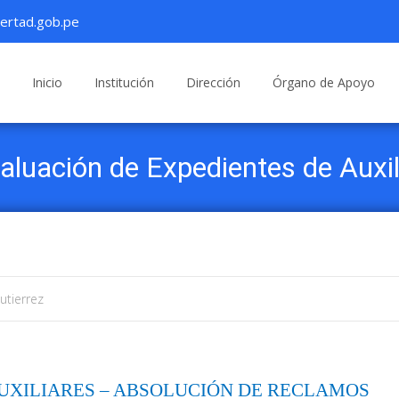
ertad.gob.pe
Saltar
al
Inicio
Institución
Dirección
Órgano de Apoyo
contenido
aluación de Expedientes de Auxi
utierrez
UXILIARES – ABSOLUCIÓN DE RECLAMOS