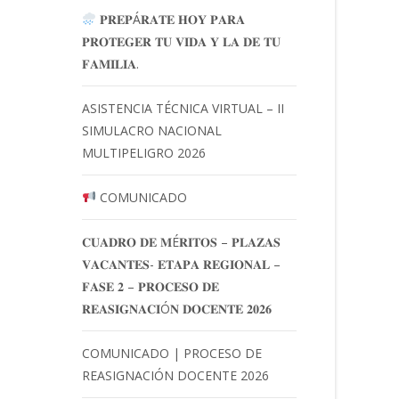
𝐏𝐑𝐄𝐏Á𝐑𝐀𝐓𝐄 𝐇𝐎𝐘 𝐏𝐀𝐑𝐀
𝐏𝐑𝐎𝐓𝐄𝐆𝐄𝐑 𝐓𝐔 𝐕𝐈𝐃𝐀 𝐘 𝐋𝐀 𝐃𝐄 𝐓𝐔
𝐅𝐀𝐌𝐈𝐋𝐈𝐀.
ASISTENCIA TÉCNICA VIRTUAL – II
SIMULACRO NACIONAL
MULTIPELIGRO 2026
COMUNICADO
𝐂𝐔𝐀𝐃𝐑𝐎 𝐃𝐄 𝐌É𝐑𝐈𝐓𝐎𝐒 – 𝐏𝐋𝐀𝐙𝐀𝐒
𝐕𝐀𝐂𝐀𝐍𝐓𝐄𝐒- 𝐄𝐓𝐀𝐏𝐀 𝐑𝐄𝐆𝐈𝐎𝐍𝐀𝐋 –
𝐅𝐀𝐒𝐄 𝟐 – 𝐏𝐑𝐎𝐂𝐄𝐒𝐎 𝐃𝐄
𝐑𝐄𝐀𝐒𝐈𝐆𝐍𝐀𝐂𝐈Ó𝐍 𝐃𝐎𝐂𝐄𝐍𝐓𝐄 𝟐𝟎𝟐𝟔
COMUNICADO | PROCESO DE
REASIGNACIÓN DOCENTE 2026