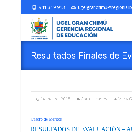
941 319 913
ugelgranchimu@regionlalib
Resultados Finales de Ev
14 marzo, 2018
Comunicados
Merly G
Cuadro de Méritos
RESULTADOS DE EVALUACIÓN – A