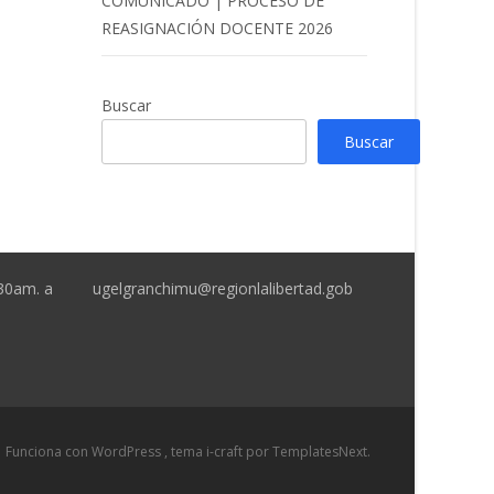
COMUNICADO | PROCESO DE
REASIGNACIÓN DOCENTE 2026
Buscar
Buscar
:30am. a
ugelgranchimu@regionlalibertad.gob
Funciona con WordPress
, tema
i-craft
por TemplatesNext.