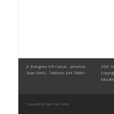
Jr. Bolognesi S/N Cascas - provincia
UGEL G
Gran Chimú - Teléfono: 044 736601
Copyrig
Educati
Copyright © Ugel Gran Chimu