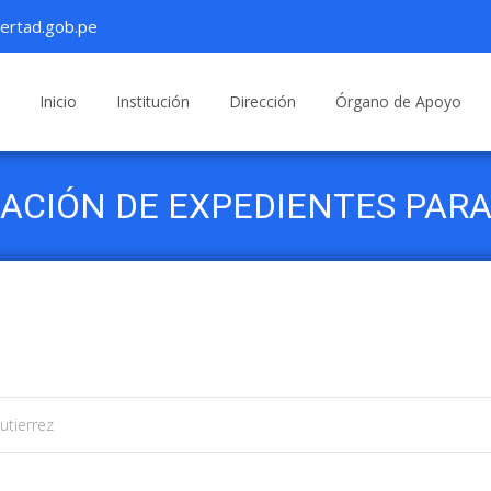
ertad.gob.pe
Saltar
al
Inicio
Institución
Dirección
Órgano de Apoyo
contenido
ACIÓN DE EXPEDIENTES PARA
UNDARIA ETAPA EXCEPCIONAL
utierrez