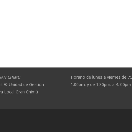
RAN CHIMU
Horario de lunes a viernes de 7
ht © Unidad de Gestión
1:00pm. y de 1:30pm. a 4: 00pm
va Local Gran Chimú