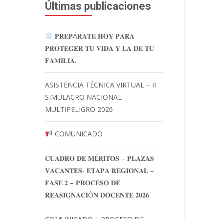
Últimas publicaciones
𝐏𝐑𝐄𝐏Á𝐑𝐀𝐓𝐄 𝐇𝐎𝐘 𝐏𝐀𝐑𝐀
𝐏𝐑𝐎𝐓𝐄𝐆𝐄𝐑 𝐓𝐔 𝐕𝐈𝐃𝐀 𝐘 𝐋𝐀 𝐃𝐄 𝐓𝐔
𝐅𝐀𝐌𝐈𝐋𝐈𝐀.
ASISTENCIA TÉCNICA VIRTUAL – II
SIMULACRO NACIONAL
MULTIPELIGRO 2026
COMUNICADO
𝐂𝐔𝐀𝐃𝐑𝐎 𝐃𝐄 𝐌É𝐑𝐈𝐓𝐎𝐒 – 𝐏𝐋𝐀𝐙𝐀𝐒
𝐕𝐀𝐂𝐀𝐍𝐓𝐄𝐒- 𝐄𝐓𝐀𝐏𝐀 𝐑𝐄𝐆𝐈𝐎𝐍𝐀𝐋 –
𝐅𝐀𝐒𝐄 𝟐 – 𝐏𝐑𝐎𝐂𝐄𝐒𝐎 𝐃𝐄
𝐑𝐄𝐀𝐒𝐈𝐆𝐍𝐀𝐂𝐈Ó𝐍 𝐃𝐎𝐂𝐄𝐍𝐓𝐄 𝟐𝟎𝟐𝟔