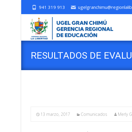
941 319 913
ugelgranchimu@regionlalib
RESULTADOS DE EVALU
NIVEL INICIAL Y SEC
13 marzo, 2017
Comunicados
Merly G