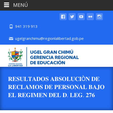
MENÚ
941 319 913
ugelgranchimu@regionlalibertad.gob.pe
𝐑𝐄𝐒𝐔𝐋𝐓𝐀𝐃𝐎𝐒 𝐀𝐁𝐒𝐎𝐋𝐔𝐂𝐈Ò𝐍 𝐃𝐄
𝐑𝐄𝐂𝐋𝐀𝐌𝐎𝐒 𝐃𝐄 𝐏𝐄𝐑𝐒𝐎𝐍𝐀𝐋 𝐁𝐀𝐉𝐎
𝐄𝐋 𝐑𝐄𝐆𝐈𝐌𝐄𝐍 𝐃𝐄𝐋 𝐃. 𝐋𝐄𝐆. 𝟐𝟕𝟔