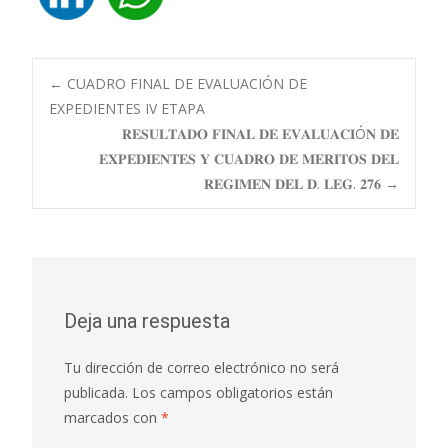
Navegación
←
CUADRO FINAL DE EVALUACIÓN DE
EXPEDIENTES IV ETAPA
𝐑𝐄𝐒𝐔𝐋𝐓𝐀𝐃𝐎 𝐅𝐈𝐍𝐀𝐋 𝐃𝐄 𝐄𝐕𝐀𝐋𝐔𝐀𝐂𝐈Ó𝐍 𝐃𝐄
de
𝐄𝐗𝐏𝐄𝐃𝐈𝐄𝐍𝐓𝐄𝐒 𝐘 𝐂𝐔𝐀𝐃𝐑𝐎 𝐃𝐄 𝐌𝐄𝐑𝐈𝐓𝐎𝐒 𝐃𝐄𝐋
𝐑𝐄𝐆𝐈𝐌𝐄𝐍 𝐃𝐄𝐋 𝐃. 𝐋𝐄𝐆. 𝟐𝟕𝟔
→
entradas
Deja una respuesta
Tu dirección de correo electrónico no será
publicada.
Los campos obligatorios están
marcados con
*