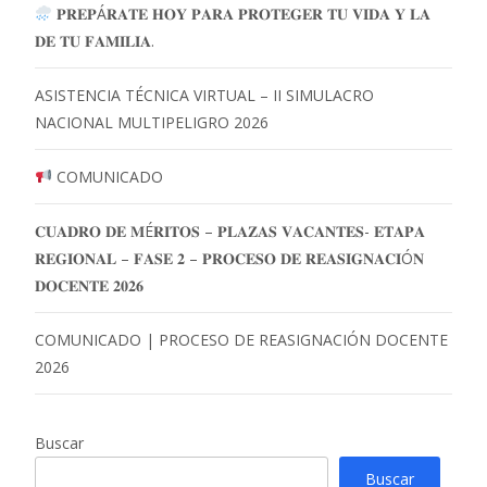
𝐏𝐑𝐄𝐏Á𝐑𝐀𝐓𝐄 𝐇𝐎𝐘 𝐏𝐀𝐑𝐀 𝐏𝐑𝐎𝐓𝐄𝐆𝐄𝐑 𝐓𝐔 𝐕𝐈𝐃𝐀 𝐘 𝐋𝐀
𝐃𝐄 𝐓𝐔 𝐅𝐀𝐌𝐈𝐋𝐈𝐀.
ASISTENCIA TÉCNICA VIRTUAL – II SIMULACRO
NACIONAL MULTIPELIGRO 2026
COMUNICADO
𝐂𝐔𝐀𝐃𝐑𝐎 𝐃𝐄 𝐌É𝐑𝐈𝐓𝐎𝐒 – 𝐏𝐋𝐀𝐙𝐀𝐒 𝐕𝐀𝐂𝐀𝐍𝐓𝐄𝐒- 𝐄𝐓𝐀𝐏𝐀
𝐑𝐄𝐆𝐈𝐎𝐍𝐀𝐋 – 𝐅𝐀𝐒𝐄 𝟐 – 𝐏𝐑𝐎𝐂𝐄𝐒𝐎 𝐃𝐄 𝐑𝐄𝐀𝐒𝐈𝐆𝐍𝐀𝐂𝐈Ó𝐍
𝐃𝐎𝐂𝐄𝐍𝐓𝐄 𝟐𝟎𝟐𝟔
COMUNICADO | PROCESO DE REASIGNACIÓN DOCENTE
2026
Buscar
Buscar