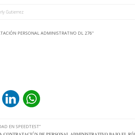
rly Gutierrez
DAD EN SPEEDTEST”
 𝐂𝐎𝐍𝐓𝐑𝐀𝐓𝐀𝐂𝐈Ó𝐍 𝐃𝐄 𝐏𝐄𝐑𝐒𝐎𝐍𝐀𝐋 𝐀𝐃𝐌𝐈𝐍𝐈𝐒𝐓𝐑𝐀𝐓𝐈𝐕𝐎 𝐁𝐀𝐉𝐎 𝐄𝐋 𝐑É