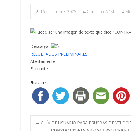
16 diciembre, 2025
Contrato-ADM.
Me
Descargar
RESULTADOS PRELIMINARES
Atentamente,
El comite
Share this...
Navegación
←
GUÍA DE USUARIO PARA PRUEBAS DE VELOCI
𝐂𝐎𝐍𝐕𝐎𝐂𝐀𝐓𝐎𝐑𝐈𝐀 𝐀 𝐂𝐎𝐍𝐂𝐔𝐑𝐒𝐎 𝐏𝐀𝐑𝐀 𝐋