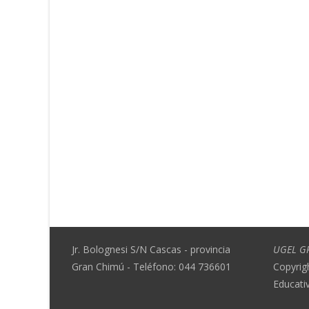
Jr. Bolognesi S/N Cascas - provincia
UGEL G
Gran Chimú - Teléfono: 044 736601
Copyrig
Educati