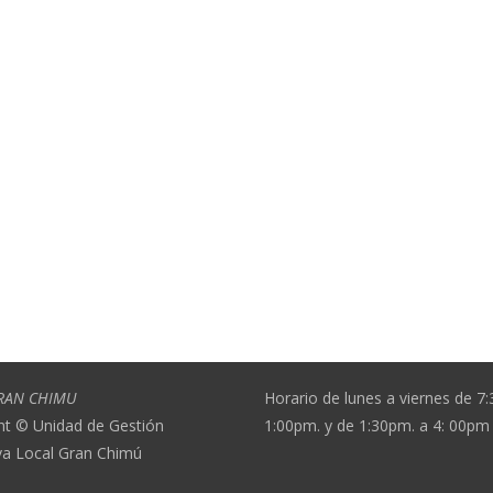
RAN CHIMU
Horario de lunes a viernes de 7
ht © Unidad de Gestión
1:00pm. y de 1:30pm. a 4: 00pm
va Local Gran Chimú