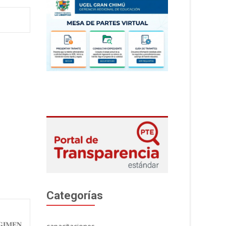
Categorías
𝐆𝐈𝐌𝐄𝐍