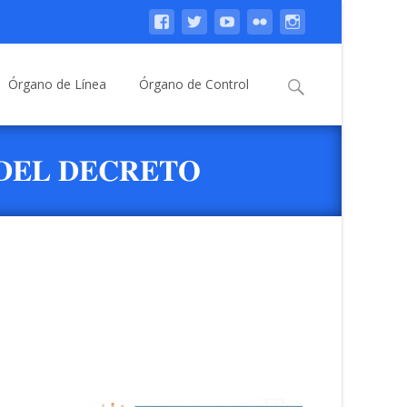
Buscar:
Órgano de Línea
Órgano de Control
𝐃𝐄𝐋 𝐃𝐄𝐂𝐑𝐄𝐓𝐎
𝟕-𝟐𝟎𝟏𝟗-𝐌𝐈𝐍𝐄𝐃𝐔 𝐘 𝐋𝐀
