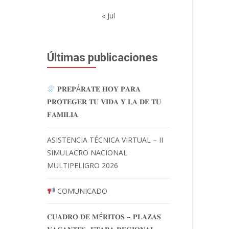
« Jul
Últimas publicaciones
𝐏𝐑𝐄𝐏Á𝐑𝐀𝐓𝐄 𝐇𝐎𝐘 𝐏𝐀𝐑𝐀
𝐏𝐑𝐎𝐓𝐄𝐆𝐄𝐑 𝐓𝐔 𝐕𝐈𝐃𝐀 𝐘 𝐋𝐀 𝐃𝐄 𝐓𝐔
𝐅𝐀𝐌𝐈𝐋𝐈𝐀.
ASISTENCIA TÉCNICA VIRTUAL – II
SIMULACRO NACIONAL
MULTIPELIGRO 2026
COMUNICADO
𝐂𝐔𝐀𝐃𝐑𝐎 𝐃𝐄 𝐌É𝐑𝐈𝐓𝐎𝐒 – 𝐏𝐋𝐀𝐙𝐀𝐒