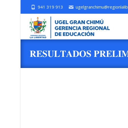
941 319 913
ugelgranchimu@regionlalib
𝐑𝐄𝐒𝐔𝐋𝐓𝐀𝐃𝐎𝐒 𝐏𝐑𝐄𝐋𝐈
𝐋𝐄𝐆𝐈𝐒𝐋𝐀𝐓𝐈𝐕𝐎 𝐍.° 𝟐𝟕
𝐑𝐕𝐌 𝐍.° 𝟎𝟎𝟓-𝟐𝟎𝟐𝟐-𝐌𝐈