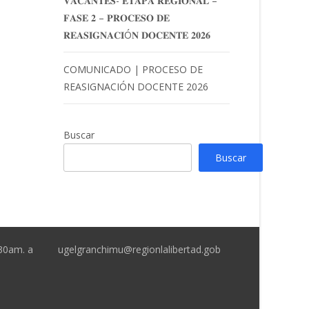
𝐕𝐀𝐂𝐀𝐍𝐓𝐄𝐒- 𝐄𝐓𝐀𝐏𝐀 𝐑𝐄𝐆𝐈𝐎𝐍𝐀𝐋 –
𝐅𝐀𝐒𝐄 𝟐 – 𝐏𝐑𝐎𝐂𝐄𝐒𝐎 𝐃𝐄
𝐑𝐄𝐀𝐒𝐈𝐆𝐍𝐀𝐂𝐈Ó𝐍 𝐃𝐎𝐂𝐄𝐍𝐓𝐄 𝟐𝟎𝟐𝟔
COMUNICADO | PROCESO DE
REASIGNACIÓN DOCENTE 2026
Buscar
Buscar
:30am. a
ugelgranchimu@regionlalibertad.gob