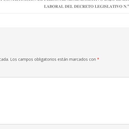
𝐋𝐀𝐁𝐎𝐑𝐀𝐋 𝐃𝐄𝐋 𝐃𝐄𝐂𝐑𝐄𝐓𝐎 𝐋𝐄𝐆𝐈𝐒𝐋𝐀𝐓𝐈𝐕𝐎 𝐍.°
cada.
Los campos obligatorios están marcados con
*