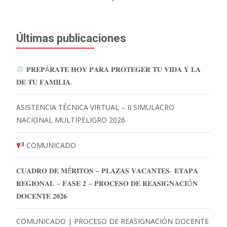
Últimas publicaciones
𝐏𝐑𝐄𝐏Á𝐑𝐀𝐓𝐄 𝐇𝐎𝐘 𝐏𝐀𝐑𝐀 𝐏𝐑𝐎𝐓𝐄𝐆𝐄𝐑 𝐓𝐔 𝐕𝐈𝐃𝐀 𝐘 𝐋𝐀
𝐃𝐄 𝐓𝐔 𝐅𝐀𝐌𝐈𝐋𝐈𝐀.
ASISTENCIA TÉCNICA VIRTUAL – II SIMULACRO
NACIONAL MULTIPELIGRO 2026
COMUNICADO
𝐂𝐔𝐀𝐃𝐑𝐎 𝐃𝐄 𝐌É𝐑𝐈𝐓𝐎𝐒 – 𝐏𝐋𝐀𝐙𝐀𝐒 𝐕𝐀𝐂𝐀𝐍𝐓𝐄𝐒- 𝐄𝐓𝐀𝐏𝐀
𝐑𝐄𝐆𝐈𝐎𝐍𝐀𝐋 – 𝐅𝐀𝐒𝐄 𝟐 – 𝐏𝐑𝐎𝐂𝐄𝐒𝐎 𝐃𝐄 𝐑𝐄𝐀𝐒𝐈𝐆𝐍𝐀𝐂𝐈Ó𝐍
𝐃𝐎𝐂𝐄𝐍𝐓𝐄 𝟐𝟎𝟐𝟔
COMUNICADO | PROCESO DE REASIGNACIÓN DOCENTE