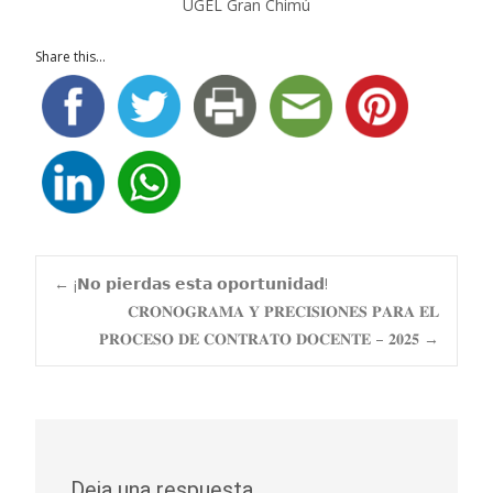
UGEL Gran Chimú
Share this...
Navegación
←
¡𝗡𝗼 𝗽𝗶𝗲𝗿𝗱𝗮𝘀 𝗲𝘀𝘁𝗮 𝗼𝗽𝗼𝗿𝘁𝘂𝗻𝗶𝗱𝗮𝗱!
𝐂𝐑𝐎𝐍𝐎𝐆𝐑𝐀𝐌𝐀 𝐘 𝐏𝐑𝐄𝐂𝐈𝐒𝐈𝐎𝐍𝐄𝐒 𝐏𝐀𝐑𝐀 𝐄𝐋
𝐏𝐑𝐎𝐂𝐄𝐒𝐎 𝐃𝐄 𝐂𝐎𝐍𝐓𝐑𝐀𝐓𝐎 𝐃𝐎𝐂𝐄𝐍𝐓𝐄 – 𝟐𝟎𝟐𝟓
→
de
entradas
Deja una respuesta