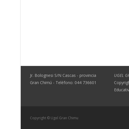
Jr. Bolognesi S/N Cascas - provincia
UGEL G
Gran Chimú - Teléfono: 044 736601
Copyrig
Educati
Copyright © Ugel Gran Chimu