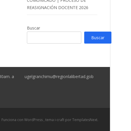
COMUNICADO | PROCESO DE
REASIGNACIÓN DOCENTE 2026
Buscar
Buscar
:30am. a
ugelgranchimu@regionlalibertad.gob
Funciona con WordPress
, tema
i-craft
por TemplatesNext.