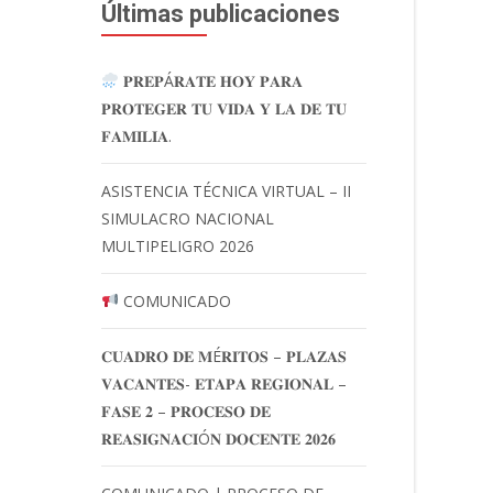
Últimas publicaciones
𝐏𝐑𝐄𝐏Á𝐑𝐀𝐓𝐄 𝐇𝐎𝐘 𝐏𝐀𝐑𝐀
𝐏𝐑𝐎𝐓𝐄𝐆𝐄𝐑 𝐓𝐔 𝐕𝐈𝐃𝐀 𝐘 𝐋𝐀 𝐃𝐄 𝐓𝐔
𝐅𝐀𝐌𝐈𝐋𝐈𝐀.
ASISTENCIA TÉCNICA VIRTUAL – II
SIMULACRO NACIONAL
MULTIPELIGRO 2026
COMUNICADO
𝐂𝐔𝐀𝐃𝐑𝐎 𝐃𝐄 𝐌É𝐑𝐈𝐓𝐎𝐒 – 𝐏𝐋𝐀𝐙𝐀𝐒
𝐕𝐀𝐂𝐀𝐍𝐓𝐄𝐒- 𝐄𝐓𝐀𝐏𝐀 𝐑𝐄𝐆𝐈𝐎𝐍𝐀𝐋 –
𝐅𝐀𝐒𝐄 𝟐 – 𝐏𝐑𝐎𝐂𝐄𝐒𝐎 𝐃𝐄
𝐑𝐄𝐀𝐒𝐈𝐆𝐍𝐀𝐂𝐈Ó𝐍 𝐃𝐎𝐂𝐄𝐍𝐓𝐄 𝟐𝟎𝟐𝟔