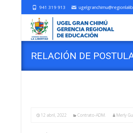
941 319 913
ugelgranchimu@regionlalib
RELACIÓN DE POSTUL
CAS
12 abril, 2022
Contrato-ADM.
Merly Gu