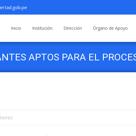
ertad.gob.pe
Saltar
al
Inicio
Institución
Dirección
Órgano de Apoyo
contenido
ANTES APTOS PARA EL PROCE
tierrez