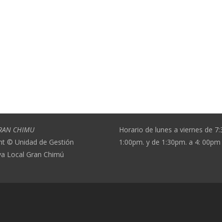
RAN CHIMU
Horario de lunes a viernes de 7
ht © Unidad de Gestión
1:00pm. y de 1:30pm. a 4: 00pm
va Local Gran Chimú