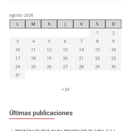
agosto 2026
L
M
X
J
V
S
D
1
2
3
4
5
6
7
8
9
10
11
12
13
14
15
16
17
18
19
20
21
22
23
24
25
26
27
28
29
30
31
« Jul
Últimas publicaciones
𝐏𝐑𝐄𝐏Á𝐑𝐀𝐓𝐄 𝐇𝐎𝐘 𝐏𝐀𝐑𝐀 𝐏𝐑𝐎𝐓𝐄𝐆𝐄𝐑 𝐓𝐔 𝐕𝐈𝐃𝐀 𝐘 𝐋𝐀