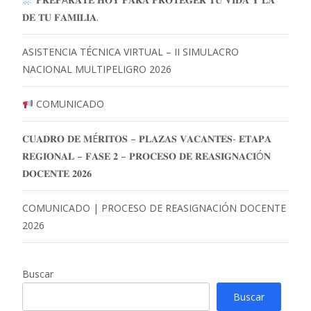
𝐃𝐄 𝐓𝐔 𝐅𝐀𝐌𝐈𝐋𝐈𝐀.
ASISTENCIA TÉCNICA VIRTUAL – II SIMULACRO
NACIONAL MULTIPELIGRO 2026
COMUNICADO
𝐂𝐔𝐀𝐃𝐑𝐎 𝐃𝐄 𝐌É𝐑𝐈𝐓𝐎𝐒 – 𝐏𝐋𝐀𝐙𝐀𝐒 𝐕𝐀𝐂𝐀𝐍𝐓𝐄𝐒- 𝐄𝐓𝐀𝐏𝐀
𝐑𝐄𝐆𝐈𝐎𝐍𝐀𝐋 – 𝐅𝐀𝐒𝐄 𝟐 – 𝐏𝐑𝐎𝐂𝐄𝐒𝐎 𝐃𝐄 𝐑𝐄𝐀𝐒𝐈𝐆𝐍𝐀𝐂𝐈Ó𝐍
𝐃𝐎𝐂𝐄𝐍𝐓𝐄 𝟐𝟎𝟐𝟔
COMUNICADO | PROCESO DE REASIGNACIÓN DOCENTE
2026
Buscar
Buscar