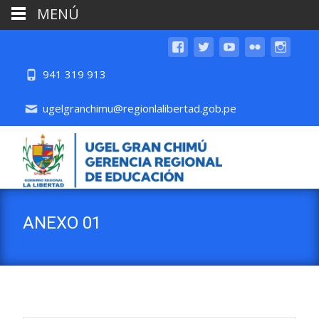
MENÚ
941 319 913
ugelgranchimu@regionlalibertad.gob.pe
ANEXO 01