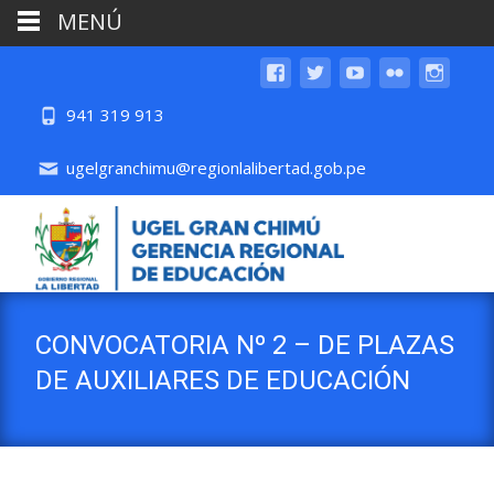
MENÚ
941 319 913
ugelgranchimu@regionlalibertad.gob.pe
CONVOCATORIA Nº 2 – DE PLAZAS
DE AUXILIARES DE EDUCACIÓN