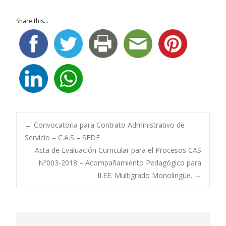
Share this...
Navegación
←
Convocatoria para Contrato Administrativo de
Servicio – C.A.S – SEDE
Acta de Evaluación Curricular para el Procesos CAS
de
Nº003-2018 – Acompañamiento Pedagógico para
II.EE. Multigrado Monolingüe.
→
entradas