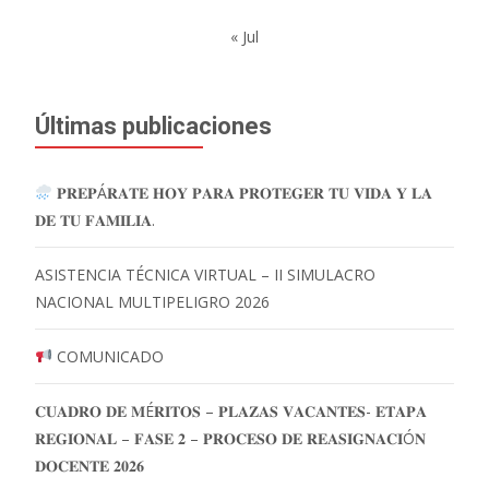
« Jul
Últimas publicaciones
𝐏𝐑𝐄𝐏Á𝐑𝐀𝐓𝐄 𝐇𝐎𝐘 𝐏𝐀𝐑𝐀 𝐏𝐑𝐎𝐓𝐄𝐆𝐄𝐑 𝐓𝐔 𝐕𝐈𝐃𝐀 𝐘 𝐋𝐀
𝐃𝐄 𝐓𝐔 𝐅𝐀𝐌𝐈𝐋𝐈𝐀.
ASISTENCIA TÉCNICA VIRTUAL – II SIMULACRO
NACIONAL MULTIPELIGRO 2026
COMUNICADO
𝐂𝐔𝐀𝐃𝐑𝐎 𝐃𝐄 𝐌É𝐑𝐈𝐓𝐎𝐒 – 𝐏𝐋𝐀𝐙𝐀𝐒 𝐕𝐀𝐂𝐀𝐍𝐓𝐄𝐒- 𝐄𝐓𝐀𝐏𝐀
𝐑𝐄𝐆𝐈𝐎𝐍𝐀𝐋 – 𝐅𝐀𝐒𝐄 𝟐 – 𝐏𝐑𝐎𝐂𝐄𝐒𝐎 𝐃𝐄 𝐑𝐄𝐀𝐒𝐈𝐆𝐍𝐀𝐂𝐈Ó𝐍
𝐃𝐎𝐂𝐄𝐍𝐓𝐄 𝟐𝟎𝟐𝟔