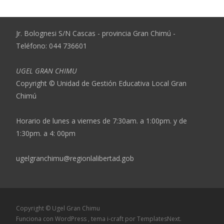
Jr. Bolognesi S/N Cascas - provincia Gran Chimú -
Teléfono: 044 736601
UGEL GRAN CHIMU
Copyright © Unidad de Gestión Educativa Local Gran
Chimú
Horario de lunes a viernes de 7:30am. a 1:00pm. y de
1:30pm. a 4: 00pm
ugelgranchimu@regionlalibertad.gob
Copyright © Ugel Gran Chimu
Funciona con WordPress
, tema
i-craft
por TemplatesNext.