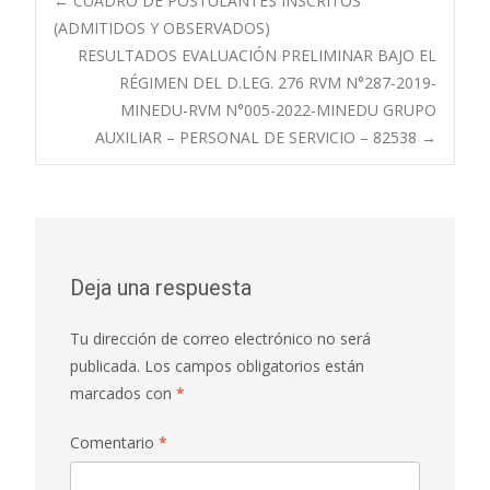
Navegación
←
CUADRO DE POSTULANTES INSCRITOS
(ADMITIDOS Y OBSERVADOS)
RESULTADOS EVALUACIÓN PRELIMINAR BAJO EL
de
RÉGIMEN DEL D.LEG. 276 RVM N°287-2019-
MINEDU-RVM N°005-2022-MINEDU GRUPO
entradas
AUXILIAR – PERSONAL DE SERVICIO – 82538
→
Deja una respuesta
Tu dirección de correo electrónico no será
publicada.
Los campos obligatorios están
marcados con
*
Comentario
*