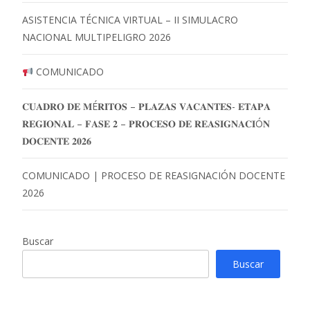
ASISTENCIA TÉCNICA VIRTUAL – II SIMULACRO
NACIONAL MULTIPELIGRO 2026
COMUNICADO
𝐂𝐔𝐀𝐃𝐑𝐎 𝐃𝐄 𝐌É𝐑𝐈𝐓𝐎𝐒 – 𝐏𝐋𝐀𝐙𝐀𝐒 𝐕𝐀𝐂𝐀𝐍𝐓𝐄𝐒- 𝐄𝐓𝐀𝐏𝐀
𝐑𝐄𝐆𝐈𝐎𝐍𝐀𝐋 – 𝐅𝐀𝐒𝐄 𝟐 – 𝐏𝐑𝐎𝐂𝐄𝐒𝐎 𝐃𝐄 𝐑𝐄𝐀𝐒𝐈𝐆𝐍𝐀𝐂𝐈Ó𝐍
𝐃𝐎𝐂𝐄𝐍𝐓𝐄 𝟐𝟎𝟐𝟔
COMUNICADO | PROCESO DE REASIGNACIÓN DOCENTE
2026
Buscar
Buscar