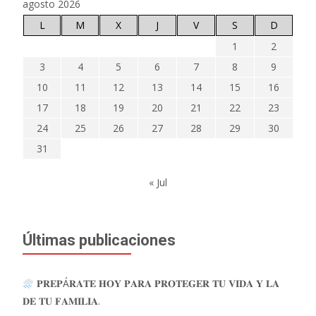
agosto 2026
L
M
X
J
V
S
D
1
2
3
4
5
6
7
8
9
10
11
12
13
14
15
16
17
18
19
20
21
22
23
24
25
26
27
28
29
30
31
« Jul
Últimas publicaciones
𝐏𝐑𝐄𝐏Á𝐑𝐀𝐓𝐄 𝐇𝐎𝐘 𝐏𝐀𝐑𝐀 𝐏𝐑𝐎𝐓𝐄𝐆𝐄𝐑 𝐓𝐔 𝐕𝐈𝐃𝐀 𝐘 𝐋𝐀
𝐃𝐄 𝐓𝐔 𝐅𝐀𝐌𝐈𝐋𝐈𝐀.