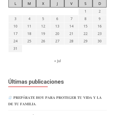
L
M
X
J
V
S
D
1
2
3
4
5
6
7
8
9
10
11
12
13
14
15
16
17
18
19
20
21
22
23
24
25
26
27
28
29
30
31
« Jul
Últimas publicaciones
𝐏𝐑𝐄𝐏Á𝐑𝐀𝐓𝐄 𝐇𝐎𝐘 𝐏𝐀𝐑𝐀 𝐏𝐑𝐎𝐓𝐄𝐆𝐄𝐑 𝐓𝐔 𝐕𝐈𝐃𝐀 𝐘 𝐋𝐀
𝐃𝐄 𝐓𝐔 𝐅𝐀𝐌𝐈𝐋𝐈𝐀.