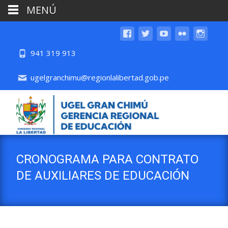
MENÚ
941 319 913
ugelgranchimu@regionlalibertad.gob.pe
CRONOGRAMA PARA CONTRATO
DE AUXILIARES DE EDUCACIÓN