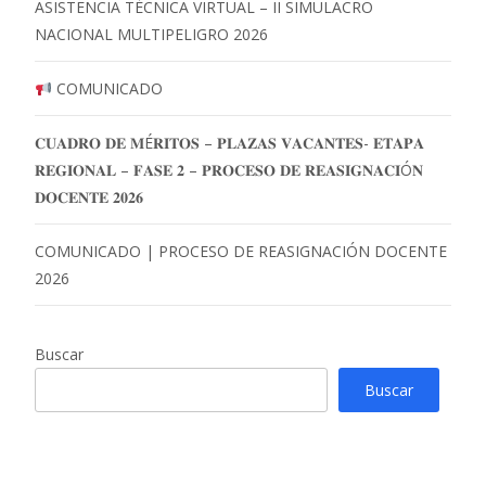
ASISTENCIA TÉCNICA VIRTUAL – II SIMULACRO
NACIONAL MULTIPELIGRO 2026
COMUNICADO
𝐂𝐔𝐀𝐃𝐑𝐎 𝐃𝐄 𝐌É𝐑𝐈𝐓𝐎𝐒 – 𝐏𝐋𝐀𝐙𝐀𝐒 𝐕𝐀𝐂𝐀𝐍𝐓𝐄𝐒- 𝐄𝐓𝐀𝐏𝐀
𝐑𝐄𝐆𝐈𝐎𝐍𝐀𝐋 – 𝐅𝐀𝐒𝐄 𝟐 – 𝐏𝐑𝐎𝐂𝐄𝐒𝐎 𝐃𝐄 𝐑𝐄𝐀𝐒𝐈𝐆𝐍𝐀𝐂𝐈Ó𝐍
𝐃𝐎𝐂𝐄𝐍𝐓𝐄 𝟐𝟎𝟐𝟔
COMUNICADO | PROCESO DE REASIGNACIÓN DOCENTE
2026
Buscar
Buscar