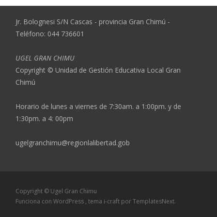
Jr. Bolognesi S/N Cascas - provincia Gran Chimú -
Teléfono: 044 736601
UGEL GRAN CHIMU
Copyright © Unidad de Gestión Educativa Local Gran
Chimú
Horario de lunes a viernes de 7:30am. a 1:00pm. y de
1:30pm. a 4: 00pm
ugelgranchimu@regionlalibertad.gob
Copyright © Ugel Gran Chimu
Funciona con WordPress
, tema
i-craft
por TemplatesNext.