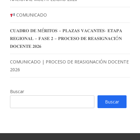
COMUNICADO
𝐂𝐔𝐀𝐃𝐑𝐎 𝐃𝐄 𝐌É𝐑𝐈𝐓𝐎𝐒 – 𝐏𝐋𝐀𝐙𝐀𝐒 𝐕𝐀𝐂𝐀𝐍𝐓𝐄𝐒- 𝐄𝐓𝐀𝐏𝐀
𝐑𝐄𝐆𝐈𝐎𝐍𝐀𝐋 – 𝐅𝐀𝐒𝐄 𝟐 – 𝐏𝐑𝐎𝐂𝐄𝐒𝐎 𝐃𝐄 𝐑𝐄𝐀𝐒𝐈𝐆𝐍𝐀𝐂𝐈Ó𝐍
𝐃𝐎𝐂𝐄𝐍𝐓𝐄 𝟐𝟎𝟐𝟔
COMUNICADO | PROCESO DE REASIGNACIÓN DOCENTE
2026
Buscar
Buscar