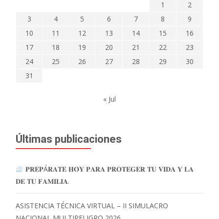
1
2
3
4
5
6
7
8
9
10
11
12
13
14
15
16
17
18
19
20
21
22
23
24
25
26
27
28
29
30
31
« Jul
Últimas publicaciones
𝐏𝐑𝐄𝐏Á𝐑𝐀𝐓𝐄 𝐇𝐎𝐘 𝐏𝐀𝐑𝐀 𝐏𝐑𝐎𝐓𝐄𝐆𝐄𝐑 𝐓𝐔 𝐕𝐈𝐃𝐀 𝐘 𝐋𝐀
𝐃𝐄 𝐓𝐔 𝐅𝐀𝐌𝐈𝐋𝐈𝐀.
ASISTENCIA TÉCNICA VIRTUAL – II SIMULACRO
NACIONAL MULTIPELIGRO 2026