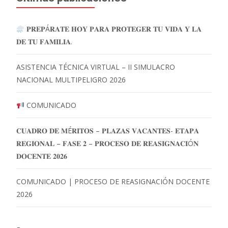
𝐏𝐑𝐄𝐏Á𝐑𝐀𝐓𝐄 𝐇𝐎𝐘 𝐏𝐀𝐑𝐀 𝐏𝐑𝐎𝐓𝐄𝐆𝐄𝐑 𝐓𝐔 𝐕𝐈𝐃𝐀 𝐘 𝐋𝐀
𝐃𝐄 𝐓𝐔 𝐅𝐀𝐌𝐈𝐋𝐈𝐀.
ASISTENCIA TÉCNICA VIRTUAL – II SIMULACRO
NACIONAL MULTIPELIGRO 2026
COMUNICADO
𝐂𝐔𝐀𝐃𝐑𝐎 𝐃𝐄 𝐌É𝐑𝐈𝐓𝐎𝐒 – 𝐏𝐋𝐀𝐙𝐀𝐒 𝐕𝐀𝐂𝐀𝐍𝐓𝐄𝐒- 𝐄𝐓𝐀𝐏𝐀
𝐑𝐄𝐆𝐈𝐎𝐍𝐀𝐋 – 𝐅𝐀𝐒𝐄 𝟐 – 𝐏𝐑𝐎𝐂𝐄𝐒𝐎 𝐃𝐄 𝐑𝐄𝐀𝐒𝐈𝐆𝐍𝐀𝐂𝐈Ó𝐍
𝐃𝐎𝐂𝐄𝐍𝐓𝐄 𝟐𝟎𝟐𝟔
COMUNICADO | PROCESO DE REASIGNACIÓN DOCENTE
2026