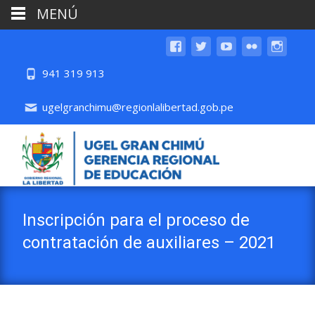
MENÚ
941 319 913
ugelgranchimu@regionlalibertad.gob.pe
Inscripción para el proceso de
contratación de auxiliares – 2021