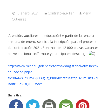
15 enero, 2021
Contrato-auxiliar
Merly
Gutierrez
¡Atención, auxiliares de educación! A partir de la tercera
semana de enero, se inicia la inscripción para el proceso
de contratación 2021. Son más de 12 000 plazas vacantes
a nivel nacional. Infórmate y participa en: descargar
http://www.minedu.gob.pe/reforma-magisterial/auxiliares-
educacion.php?
fbclid=IwAR0UWGJY1Ag0g_P80bRxlatr0asfepHxLmlXrtzRN
BalfBIPbVOQIELOVVY
Share this...