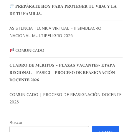
𝐏𝐑𝐄𝐏Á𝐑𝐀𝐓𝐄 𝐇𝐎𝐘 𝐏𝐀𝐑𝐀 𝐏𝐑𝐎𝐓𝐄𝐆𝐄𝐑 𝐓𝐔 𝐕𝐈𝐃𝐀 𝐘 𝐋𝐀
𝐃𝐄 𝐓𝐔 𝐅𝐀𝐌𝐈𝐋𝐈𝐀.
ASISTENCIA TÉCNICA VIRTUAL – II SIMULACRO
NACIONAL MULTIPELIGRO 2026
COMUNICADO
𝐂𝐔𝐀𝐃𝐑𝐎 𝐃𝐄 𝐌É𝐑𝐈𝐓𝐎𝐒 – 𝐏𝐋𝐀𝐙𝐀𝐒 𝐕𝐀𝐂𝐀𝐍𝐓𝐄𝐒- 𝐄𝐓𝐀𝐏𝐀
𝐑𝐄𝐆𝐈𝐎𝐍𝐀𝐋 – 𝐅𝐀𝐒𝐄 𝟐 – 𝐏𝐑𝐎𝐂𝐄𝐒𝐎 𝐃𝐄 𝐑𝐄𝐀𝐒𝐈𝐆𝐍𝐀𝐂𝐈Ó𝐍
𝐃𝐎𝐂𝐄𝐍𝐓𝐄 𝟐𝟎𝟐𝟔
COMUNICADO | PROCESO DE REASIGNACIÓN DOCENTE
2026
Buscar