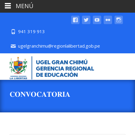
MENÚ
941 319 913
ugelgranchimu@regionlalibertad.gob.pe
𝐂𝐎𝐍𝐕𝐎𝐂𝐀𝐓𝐎𝐑𝐈𝐀