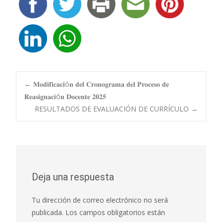
Navegación
←
𝐌𝐨𝐝𝐢𝐟𝐢𝐜𝐚𝐜𝐢ó𝐧 𝐝𝐞𝐥 𝐂𝐫𝐨𝐧𝐨𝐠𝐫𝐚𝐦𝐚 𝐝𝐞𝐥 𝐏𝐫𝐨𝐜𝐞𝐬𝐨 𝐝𝐞
𝐑𝐞𝐚𝐬𝐢𝐠𝐧𝐚𝐜𝐢ó𝐧 𝐃𝐨𝐜𝐞𝐧𝐭𝐞 𝟐𝟎𝟐𝟓
RESULTADOS DE EVALUACIÓN DE CURRÍCULO
→
de
entradas
Deja una respuesta
Tu dirección de correo electrónico no será
publicada.
Los campos obligatorios están