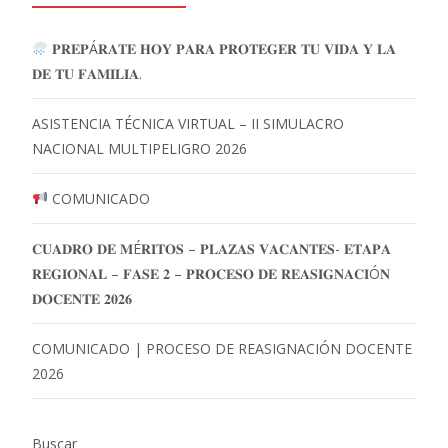
𝐏𝐑𝐄𝐏Á𝐑𝐀𝐓𝐄 𝐇𝐎𝐘 𝐏𝐀𝐑𝐀 𝐏𝐑𝐎𝐓𝐄𝐆𝐄𝐑 𝐓𝐔 𝐕𝐈𝐃𝐀 𝐘 𝐋𝐀
𝐃𝐄 𝐓𝐔 𝐅𝐀𝐌𝐈𝐋𝐈𝐀.
ASISTENCIA TÉCNICA VIRTUAL – II SIMULACRO
NACIONAL MULTIPELIGRO 2026
COMUNICADO
𝐂𝐔𝐀𝐃𝐑𝐎 𝐃𝐄 𝐌É𝐑𝐈𝐓𝐎𝐒 – 𝐏𝐋𝐀𝐙𝐀𝐒 𝐕𝐀𝐂𝐀𝐍𝐓𝐄𝐒- 𝐄𝐓𝐀𝐏𝐀
𝐑𝐄𝐆𝐈𝐎𝐍𝐀𝐋 – 𝐅𝐀𝐒𝐄 𝟐 – 𝐏𝐑𝐎𝐂𝐄𝐒𝐎 𝐃𝐄 𝐑𝐄𝐀𝐒𝐈𝐆𝐍𝐀𝐂𝐈Ó𝐍
𝐃𝐎𝐂𝐄𝐍𝐓𝐄 𝟐𝟎𝟐𝟔
COMUNICADO | PROCESO DE REASIGNACIÓN DOCENTE
2026
Buscar