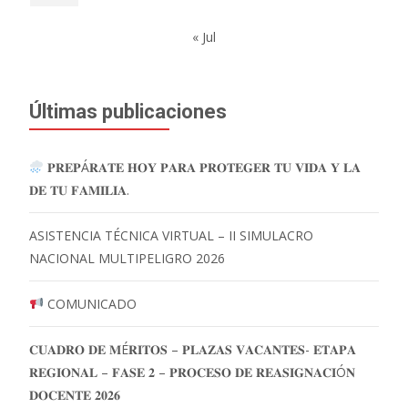
« Jul
Últimas publicaciones
𝐏𝐑𝐄𝐏Á𝐑𝐀𝐓𝐄 𝐇𝐎𝐘 𝐏𝐀𝐑𝐀 𝐏𝐑𝐎𝐓𝐄𝐆𝐄𝐑 𝐓𝐔 𝐕𝐈𝐃𝐀 𝐘 𝐋𝐀
𝐃𝐄 𝐓𝐔 𝐅𝐀𝐌𝐈𝐋𝐈𝐀.
ASISTENCIA TÉCNICA VIRTUAL – II SIMULACRO
NACIONAL MULTIPELIGRO 2026
COMUNICADO
𝐂𝐔𝐀𝐃𝐑𝐎 𝐃𝐄 𝐌É𝐑𝐈𝐓𝐎𝐒 – 𝐏𝐋𝐀𝐙𝐀𝐒 𝐕𝐀𝐂𝐀𝐍𝐓𝐄𝐒- 𝐄𝐓𝐀𝐏𝐀
𝐑𝐄𝐆𝐈𝐎𝐍𝐀𝐋 – 𝐅𝐀𝐒𝐄 𝟐 – 𝐏𝐑𝐎𝐂𝐄𝐒𝐎 𝐃𝐄 𝐑𝐄𝐀𝐒𝐈𝐆𝐍𝐀𝐂𝐈Ó𝐍
𝐃𝐎𝐂𝐄𝐍𝐓𝐄 𝟐𝟎𝟐𝟔