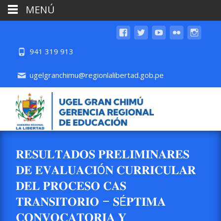
MENÚ
941 319 913
ugelgranchimu@regionlalibertad.gob.pe
𝐑𝐄𝐒𝐔𝐋𝐓𝐀𝐃𝐎𝐒 𝐏𝐑𝐄𝐋𝐈𝐌𝐈𝐍𝐀𝐑𝐄𝐒
𝐃𝐄 𝐄𝐕𝐀𝐋𝐔𝐀𝐂𝐈Ó𝐍 𝐂𝐔𝐑𝐑𝐈𝐂𝐔𝐋𝐀𝐑
𝐃𝐄𝐋 𝐏𝐑𝐎𝐂𝐄𝐒𝐎 𝐂𝐀𝐒
𝐓𝐑𝐀𝐍𝐒𝐈𝐓𝐎𝐑𝐈𝐎 – 𝐒É𝐏𝐓𝐈𝐌𝐀
𝐂𝐎𝐍𝐕𝐎𝐂𝐀𝐓𝐎𝐑𝐈𝐀 𝐘