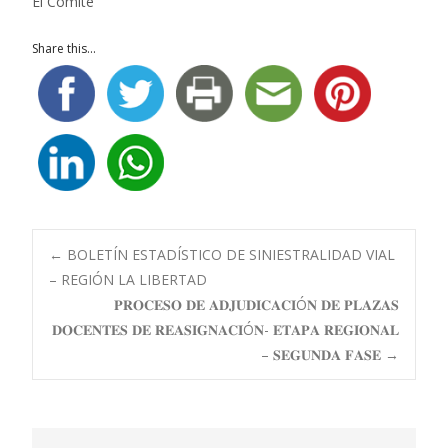
El Comité
Share this...
Navegación
←
BOLETÍN ESTADÍSTICO DE SINIESTRALIDAD VIAL
– REGIÓN LA LIBERTAD
𝐏𝐑𝐎𝐂𝐄𝐒𝐎 𝐃𝐄 𝐀𝐃𝐉𝐔𝐃𝐈𝐂𝐀𝐂𝐈Ó𝐍 𝐃𝐄 𝐏𝐋𝐀𝐙𝐀𝐒
de
𝐃𝐎𝐂𝐄𝐍𝐓𝐄𝐒 𝐃𝐄 𝐑𝐄𝐀𝐒𝐈𝐆𝐍𝐀𝐂𝐈Ó𝐍- 𝐄𝐓𝐀𝐏𝐀 𝐑𝐄𝐆𝐈𝐎𝐍𝐀𝐋
– 𝐒𝐄𝐆𝐔𝐍𝐃𝐀 𝐅𝐀𝐒𝐄
→
entradas