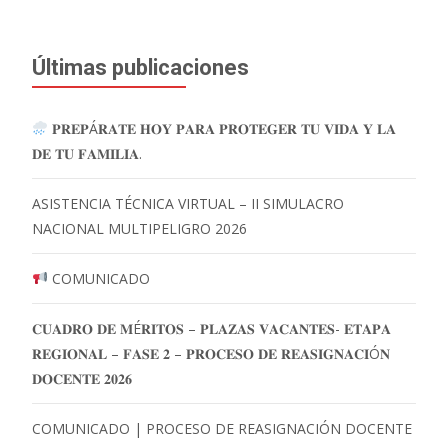
Últimas publicaciones
𝐏𝐑𝐄𝐏Á𝐑𝐀𝐓𝐄 𝐇𝐎𝐘 𝐏𝐀𝐑𝐀 𝐏𝐑𝐎𝐓𝐄𝐆𝐄𝐑 𝐓𝐔 𝐕𝐈𝐃𝐀 𝐘 𝐋𝐀
𝐃𝐄 𝐓𝐔 𝐅𝐀𝐌𝐈𝐋𝐈𝐀.
ASISTENCIA TÉCNICA VIRTUAL – II SIMULACRO
NACIONAL MULTIPELIGRO 2026
COMUNICADO
𝐂𝐔𝐀𝐃𝐑𝐎 𝐃𝐄 𝐌É𝐑𝐈𝐓𝐎𝐒 – 𝐏𝐋𝐀𝐙𝐀𝐒 𝐕𝐀𝐂𝐀𝐍𝐓𝐄𝐒- 𝐄𝐓𝐀𝐏𝐀
𝐑𝐄𝐆𝐈𝐎𝐍𝐀𝐋 – 𝐅𝐀𝐒𝐄 𝟐 – 𝐏𝐑𝐎𝐂𝐄𝐒𝐎 𝐃𝐄 𝐑𝐄𝐀𝐒𝐈𝐆𝐍𝐀𝐂𝐈Ó𝐍
𝐃𝐎𝐂𝐄𝐍𝐓𝐄 𝟐𝟎𝟐𝟔
COMUNICADO | PROCESO DE REASIGNACIÓN DOCENTE