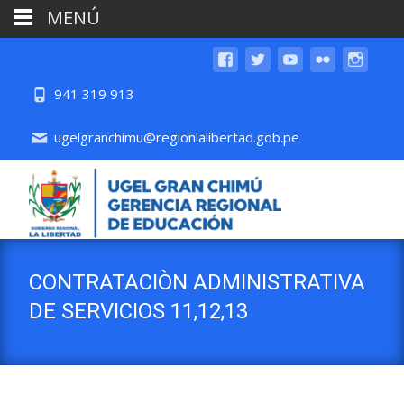
MENÚ
941 319 913
ugelgranchimu@regionlalibertad.gob.pe
CONTRATACIÒN ADMINISTRATIVA
DE SERVICIOS 11,12,13