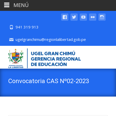
MENÚ
941 319 913
ugelgranchimu@regionlalibertad.gob.pe
Convocatoria CAS Nº02-2023