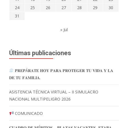
24
25
26
27
28
29
30
31
« Jul
Últimas publicaciones
𝐏𝐑𝐄𝐏Á𝐑𝐀𝐓𝐄 𝐇𝐎𝐘 𝐏𝐀𝐑𝐀 𝐏𝐑𝐎𝐓𝐄𝐆𝐄𝐑 𝐓𝐔 𝐕𝐈𝐃𝐀 𝐘 𝐋𝐀
𝐃𝐄 𝐓𝐔 𝐅𝐀𝐌𝐈𝐋𝐈𝐀.
ASISTENCIA TÉCNICA VIRTUAL – II SIMULACRO
NACIONAL MULTIPELIGRO 2026
COMUNICADO
𝐂𝐔𝐀𝐃𝐑𝐎 𝐃𝐄 𝐌É𝐑𝐈𝐓𝐎𝐒 – 𝐏𝐋𝐀𝐙𝐀𝐒 𝐕𝐀𝐂𝐀𝐍𝐓𝐄𝐒- 𝐄𝐓𝐀𝐏𝐀