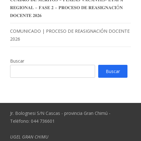
𝐑𝐄𝐆𝐈𝐎𝐍𝐀𝐋 – 𝐅𝐀𝐒𝐄 𝟐 – 𝐏𝐑𝐎𝐂𝐄𝐒𝐎 𝐃𝐄 𝐑𝐄𝐀𝐒𝐈𝐆𝐍𝐀𝐂𝐈Ó𝐍
𝐃𝐎𝐂𝐄𝐍𝐓𝐄 𝟐𝟎𝟐𝟔
COMUNICADO | PROCESO DE REASIGNACIÓN DOCENTE
2026
Buscar
Buscar
Jr. Bolognesi S/N Cascas - provincia Gran Chimú -
Teléfono: 044 736601
UGEL GRAN CHIMU