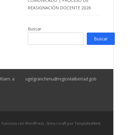
COMUNICADO | PROCESO DE
REASIGNACIÓN DOCENTE 2026
Buscar
Buscar
:30am. a
ugelgranchimu@regionlalibertad.gob
Funciona con WordPress
, tema
i-craft
por TemplatesNext.