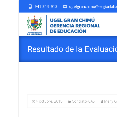
941 319 913
ugelgranchimu@regionlalib
Resultado de la Evaluac
2018
4 octubre, 2018
Contrato-CAS
Merly G