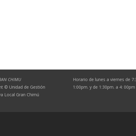
RAN CHIMU
Horario de lunes a viernes de 7
ht © Unidad de Gestión
1:00pm. y de 1:30pm. a 4: 00pm
va Local Gran Chimú