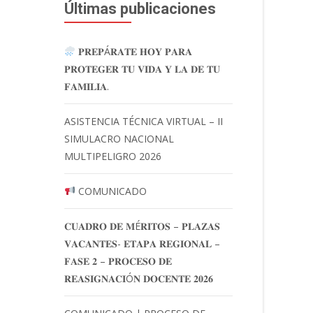
Últimas publicaciones
𝐏𝐑𝐄𝐏Á𝐑𝐀𝐓𝐄 𝐇𝐎𝐘 𝐏𝐀𝐑𝐀
𝐏𝐑𝐎𝐓𝐄𝐆𝐄𝐑 𝐓𝐔 𝐕𝐈𝐃𝐀 𝐘 𝐋𝐀 𝐃𝐄 𝐓𝐔
𝐅𝐀𝐌𝐈𝐋𝐈𝐀.
ASISTENCIA TÉCNICA VIRTUAL – II
SIMULACRO NACIONAL
MULTIPELIGRO 2026
COMUNICADO
𝐂𝐔𝐀𝐃𝐑𝐎 𝐃𝐄 𝐌É𝐑𝐈𝐓𝐎𝐒 – 𝐏𝐋𝐀𝐙𝐀𝐒
𝐕𝐀𝐂𝐀𝐍𝐓𝐄𝐒- 𝐄𝐓𝐀𝐏𝐀 𝐑𝐄𝐆𝐈𝐎𝐍𝐀𝐋 –
𝐅𝐀𝐒𝐄 𝟐 – 𝐏𝐑𝐎𝐂𝐄𝐒𝐎 𝐃𝐄
𝐑𝐄𝐀𝐒𝐈𝐆𝐍𝐀𝐂𝐈Ó𝐍 𝐃𝐎𝐂𝐄𝐍𝐓𝐄 𝟐𝟎𝟐𝟔