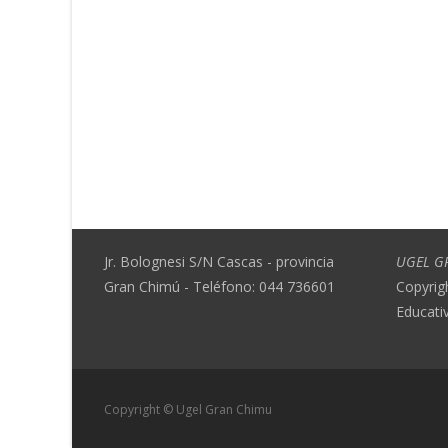
Jr. Bolognesi S/N Cascas - provincia
UGEL G
Gran Chimú - Teléfono: 044 736601
Copyrig
Educati
Copyright © Ugel Gran Chimu