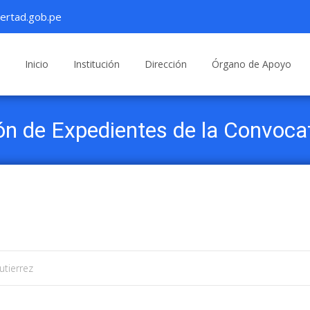
ertad.gob.pe
Saltar
al
Inicio
Institución
Dirección
Órgano de Apoyo
contenido
ión de Expedientes de la Convoca
utierrez