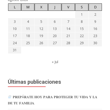
L
M
X
J
V
S
D
1
2
3
4
5
6
7
8
9
10
11
12
13
14
15
16
17
18
19
20
21
22
23
24
25
26
27
28
29
30
31
« Jul
Últimas publicaciones
𝐏𝐑𝐄𝐏Á𝐑𝐀𝐓𝐄 𝐇𝐎𝐘 𝐏𝐀𝐑𝐀 𝐏𝐑𝐎𝐓𝐄𝐆𝐄𝐑 𝐓𝐔 𝐕𝐈𝐃𝐀 𝐘 𝐋𝐀
𝐃𝐄 𝐓𝐔 𝐅𝐀𝐌𝐈𝐋𝐈𝐀.