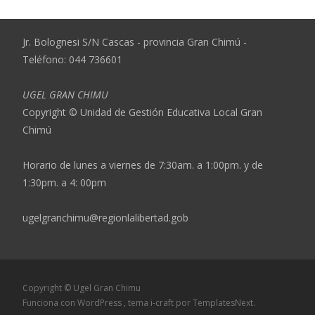
Jr. Bolognesi S/N Cascas - provincia Gran Chimú -
Teléfono: 044 736601
UGEL GRAN CHIMU
Copyright © Unidad de Gestión Educativa Local Gran
Chimú
Horario de lunes a viernes de 7:30am. a 1:00pm. y de
1:30pm. a 4: 00pm
ugelgranchimu@regionlalibertad.gob
Copyright © Ugel Gran Chimu
Funciona con WordPress
, tema
i-craft
por TemplatesNext.