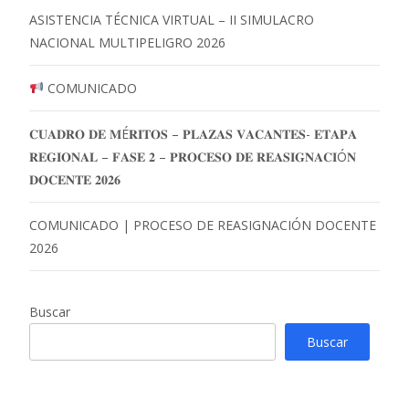
ASISTENCIA TÉCNICA VIRTUAL – II SIMULACRO
NACIONAL MULTIPELIGRO 2026
COMUNICADO
𝐂𝐔𝐀𝐃𝐑𝐎 𝐃𝐄 𝐌É𝐑𝐈𝐓𝐎𝐒 – 𝐏𝐋𝐀𝐙𝐀𝐒 𝐕𝐀𝐂𝐀𝐍𝐓𝐄𝐒- 𝐄𝐓𝐀𝐏𝐀
𝐑𝐄𝐆𝐈𝐎𝐍𝐀𝐋 – 𝐅𝐀𝐒𝐄 𝟐 – 𝐏𝐑𝐎𝐂𝐄𝐒𝐎 𝐃𝐄 𝐑𝐄𝐀𝐒𝐈𝐆𝐍𝐀𝐂𝐈Ó𝐍
𝐃𝐎𝐂𝐄𝐍𝐓𝐄 𝟐𝟎𝟐𝟔
COMUNICADO | PROCESO DE REASIGNACIÓN DOCENTE
2026
Buscar
Buscar