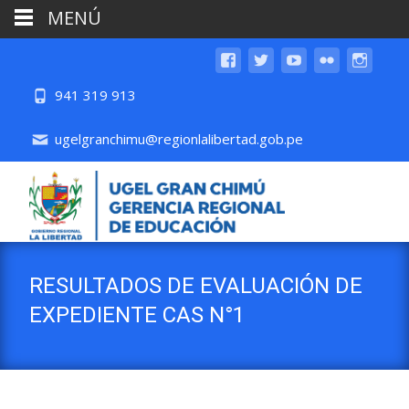
MENÚ
941 319 913
ugelgranchimu@regionlalibertad.gob.pe
RESULTADOS DE EVALUACIÓN DE
EXPEDIENTE CAS N°1