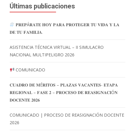
Últimas publicaciones
𝐏𝐑𝐄𝐏Á𝐑𝐀𝐓𝐄 𝐇𝐎𝐘 𝐏𝐀𝐑𝐀 𝐏𝐑𝐎𝐓𝐄𝐆𝐄𝐑 𝐓𝐔 𝐕𝐈𝐃𝐀 𝐘 𝐋𝐀
𝐃𝐄 𝐓𝐔 𝐅𝐀𝐌𝐈𝐋𝐈𝐀.
ASISTENCIA TÉCNICA VIRTUAL – II SIMULACRO
NACIONAL MULTIPELIGRO 2026
COMUNICADO
𝐂𝐔𝐀𝐃𝐑𝐎 𝐃𝐄 𝐌É𝐑𝐈𝐓𝐎𝐒 – 𝐏𝐋𝐀𝐙𝐀𝐒 𝐕𝐀𝐂𝐀𝐍𝐓𝐄𝐒- 𝐄𝐓𝐀𝐏𝐀
𝐑𝐄𝐆𝐈𝐎𝐍𝐀𝐋 – 𝐅𝐀𝐒𝐄 𝟐 – 𝐏𝐑𝐎𝐂𝐄𝐒𝐎 𝐃𝐄 𝐑𝐄𝐀𝐒𝐈𝐆𝐍𝐀𝐂𝐈Ó𝐍
𝐃𝐎𝐂𝐄𝐍𝐓𝐄 𝟐𝟎𝟐𝟔
COMUNICADO | PROCESO DE REASIGNACIÓN DOCENTE
2026