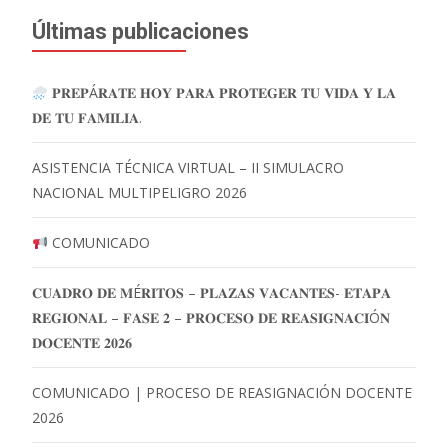
Últimas publicaciones
𝐏𝐑𝐄𝐏Á𝐑𝐀𝐓𝐄 𝐇𝐎𝐘 𝐏𝐀𝐑𝐀 𝐏𝐑𝐎𝐓𝐄𝐆𝐄𝐑 𝐓𝐔 𝐕𝐈𝐃𝐀 𝐘 𝐋𝐀
𝐃𝐄 𝐓𝐔 𝐅𝐀𝐌𝐈𝐋𝐈𝐀.
ASISTENCIA TÉCNICA VIRTUAL – II SIMULACRO
NACIONAL MULTIPELIGRO 2026
COMUNICADO
𝐂𝐔𝐀𝐃𝐑𝐎 𝐃𝐄 𝐌É𝐑𝐈𝐓𝐎𝐒 – 𝐏𝐋𝐀𝐙𝐀𝐒 𝐕𝐀𝐂𝐀𝐍𝐓𝐄𝐒- 𝐄𝐓𝐀𝐏𝐀
𝐑𝐄𝐆𝐈𝐎𝐍𝐀𝐋 – 𝐅𝐀𝐒𝐄 𝟐 – 𝐏𝐑𝐎𝐂𝐄𝐒𝐎 𝐃𝐄 𝐑𝐄𝐀𝐒𝐈𝐆𝐍𝐀𝐂𝐈Ó𝐍
𝐃𝐎𝐂𝐄𝐍𝐓𝐄 𝟐𝟎𝟐𝟔
COMUNICADO | PROCESO DE REASIGNACIÓN DOCENTE
2026