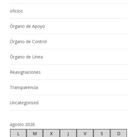
oficios
Órgano de Apoyo
Órgano de Control
Órgano de Línea
Reasignaciones
Transparencia
Uncategorised
agosto 2026
L
M
X
J
V
S
D