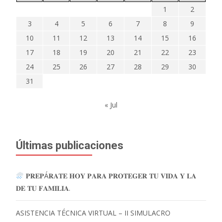
1
2
3
4
5
6
7
8
9
10
11
12
13
14
15
16
17
18
19
20
21
22
23
24
25
26
27
28
29
30
31
« Jul
Últimas publicaciones
𝐏𝐑𝐄𝐏Á𝐑𝐀𝐓𝐄 𝐇𝐎𝐘 𝐏𝐀𝐑𝐀 𝐏𝐑𝐎𝐓𝐄𝐆𝐄𝐑 𝐓𝐔 𝐕𝐈𝐃𝐀 𝐘 𝐋𝐀
𝐃𝐄 𝐓𝐔 𝐅𝐀𝐌𝐈𝐋𝐈𝐀.
ASISTENCIA TÉCNICA VIRTUAL – II SIMULACRO