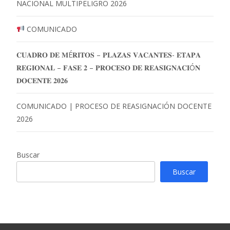
NACIONAL MULTIPELIGRO 2026
COMUNICADO
𝐂𝐔𝐀𝐃𝐑𝐎 𝐃𝐄 𝐌É𝐑𝐈𝐓𝐎𝐒 – 𝐏𝐋𝐀𝐙𝐀𝐒 𝐕𝐀𝐂𝐀𝐍𝐓𝐄𝐒- 𝐄𝐓𝐀𝐏𝐀
𝐑𝐄𝐆𝐈𝐎𝐍𝐀𝐋 – 𝐅𝐀𝐒𝐄 𝟐 – 𝐏𝐑𝐎𝐂𝐄𝐒𝐎 𝐃𝐄 𝐑𝐄𝐀𝐒𝐈𝐆𝐍𝐀𝐂𝐈Ó𝐍
𝐃𝐎𝐂𝐄𝐍𝐓𝐄 𝟐𝟎𝟐𝟔
COMUNICADO | PROCESO DE REASIGNACIÓN DOCENTE
2026
Buscar
Buscar