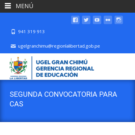
MENÚ
941 319 913
ugelgranchimu@regionlalibertad.gob.pe
SEGUNDA CONVOCATORIA PARA
CAS