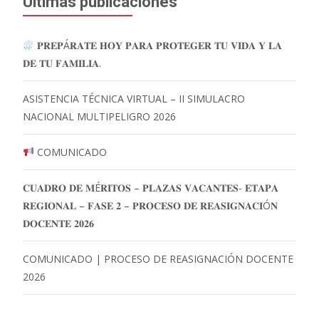
Últimas publicaciones
𝐏𝐑𝐄𝐏Á𝐑𝐀𝐓𝐄 𝐇𝐎𝐘 𝐏𝐀𝐑𝐀 𝐏𝐑𝐎𝐓𝐄𝐆𝐄𝐑 𝐓𝐔 𝐕𝐈𝐃𝐀 𝐘 𝐋𝐀
𝐃𝐄 𝐓𝐔 𝐅𝐀𝐌𝐈𝐋𝐈𝐀.
ASISTENCIA TÉCNICA VIRTUAL – II SIMULACRO
NACIONAL MULTIPELIGRO 2026
COMUNICADO
𝐂𝐔𝐀𝐃𝐑𝐎 𝐃𝐄 𝐌É𝐑𝐈𝐓𝐎𝐒 – 𝐏𝐋𝐀𝐙𝐀𝐒 𝐕𝐀𝐂𝐀𝐍𝐓𝐄𝐒- 𝐄𝐓𝐀𝐏𝐀
𝐑𝐄𝐆𝐈𝐎𝐍𝐀𝐋 – 𝐅𝐀𝐒𝐄 𝟐 – 𝐏𝐑𝐎𝐂𝐄𝐒𝐎 𝐃𝐄 𝐑𝐄𝐀𝐒𝐈𝐆𝐍𝐀𝐂𝐈Ó𝐍
𝐃𝐎𝐂𝐄𝐍𝐓𝐄 𝟐𝟎𝟐𝟔
COMUNICADO | PROCESO DE REASIGNACIÓN DOCENTE
2026