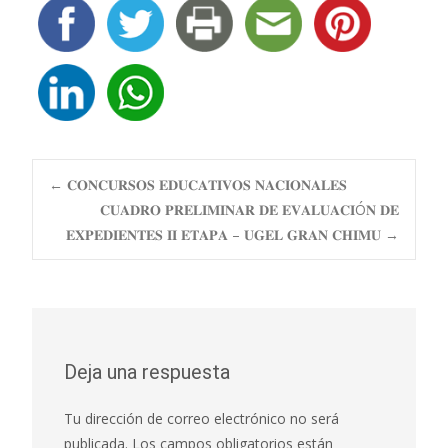
Navegación
←
𝐂𝐎𝐍𝐂𝐔𝐑𝐒𝐎𝐒 𝐄𝐃𝐔𝐂𝐀𝐓𝐈𝐕𝐎𝐒 𝐍𝐀𝐂𝐈𝐎𝐍𝐀𝐋𝐄𝐒
𝐂𝐔𝐀𝐃𝐑𝐎 𝐏𝐑𝐄𝐋𝐈𝐌𝐈𝐍𝐀𝐑 𝐃𝐄 𝐄𝐕𝐀𝐋𝐔𝐀𝐂𝐈Ó𝐍 𝐃𝐄
𝐄𝐗𝐏𝐄𝐃𝐈𝐄𝐍𝐓𝐄𝐒 𝐈𝐈 𝐄𝐓𝐀𝐏𝐀 – 𝐔𝐆𝐄𝐋 𝐆𝐑𝐀𝐍 𝐂𝐇𝐈𝐌𝐔
→
de
entradas
Deja una respuesta
Tu dirección de correo electrónico no será
publicada.
Los campos obligatorios están