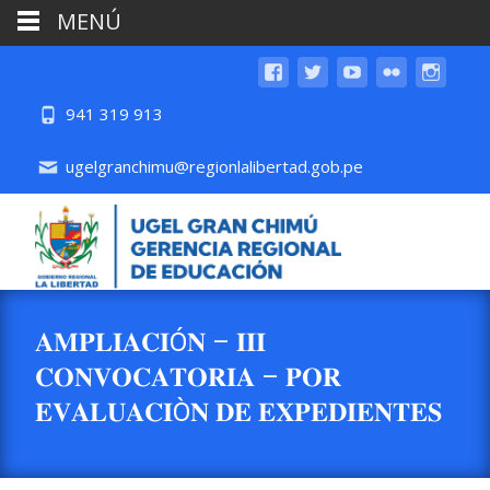
MENÚ
941 319 913
ugelgranchimu@regionlalibertad.gob.pe
𝐀𝐌𝐏𝐋𝐈𝐀𝐂𝐈Ó𝐍 – 𝐈𝐈𝐈
𝐂𝐎𝐍𝐕𝐎𝐂𝐀𝐓𝐎𝐑𝐈𝐀 – 𝐏𝐎𝐑
𝐄𝐕𝐀𝐋𝐔𝐀𝐂𝐈Ò𝐍 𝐃𝐄 𝐄𝐗𝐏𝐄𝐃𝐈𝐄𝐍𝐓𝐄𝐒