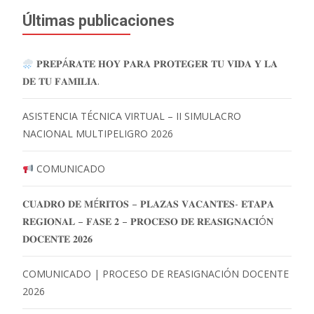
Últimas publicaciones
𝐏𝐑𝐄𝐏Á𝐑𝐀𝐓𝐄 𝐇𝐎𝐘 𝐏𝐀𝐑𝐀 𝐏𝐑𝐎𝐓𝐄𝐆𝐄𝐑 𝐓𝐔 𝐕𝐈𝐃𝐀 𝐘 𝐋𝐀
𝐃𝐄 𝐓𝐔 𝐅𝐀𝐌𝐈𝐋𝐈𝐀.
ASISTENCIA TÉCNICA VIRTUAL – II SIMULACRO
NACIONAL MULTIPELIGRO 2026
COMUNICADO
𝐂𝐔𝐀𝐃𝐑𝐎 𝐃𝐄 𝐌É𝐑𝐈𝐓𝐎𝐒 – 𝐏𝐋𝐀𝐙𝐀𝐒 𝐕𝐀𝐂𝐀𝐍𝐓𝐄𝐒- 𝐄𝐓𝐀𝐏𝐀
𝐑𝐄𝐆𝐈𝐎𝐍𝐀𝐋 – 𝐅𝐀𝐒𝐄 𝟐 – 𝐏𝐑𝐎𝐂𝐄𝐒𝐎 𝐃𝐄 𝐑𝐄𝐀𝐒𝐈𝐆𝐍𝐀𝐂𝐈Ó𝐍
𝐃𝐎𝐂𝐄𝐍𝐓𝐄 𝟐𝟎𝟐𝟔
COMUNICADO | PROCESO DE REASIGNACIÓN DOCENTE
2026