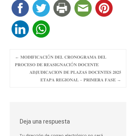
Navegación
←
𝐌𝐎𝐃𝐈𝐅𝐈𝐂𝐀𝐂𝐈Ó𝐍 𝐃𝐄𝐋 𝐂𝐑𝐎𝐍𝐎𝐆𝐑𝐀𝐌𝐀 𝐃𝐄𝐋
𝐏𝐑𝐎𝐂𝐄𝐒𝐎 𝐃𝐄 𝐑𝐄𝐀𝐒𝐈𝐆𝐍𝐀𝐂𝐈Ó𝐍 𝐃𝐎𝐂𝐄𝐍𝐓𝐄
𝐀𝐃𝐉𝐔𝐃𝐈𝐂𝐀𝐂𝐈𝐎𝐍 𝐃𝐄 𝐏𝐋𝐀𝐙𝐀𝐒 𝐃𝐎𝐂𝐄𝐍𝐓𝐄𝐒 𝟐𝟎𝟐𝟓
de
𝐄𝐓𝐀𝐏𝐀 𝐑𝐄𝐆𝐈𝐎𝐍𝐀𝐋 – 𝐏𝐑𝐈𝐌𝐄𝐑𝐀 𝐅𝐀𝐒𝐄
→
entradas
Deja una respuesta
Tu dirección de correo electrónico no será