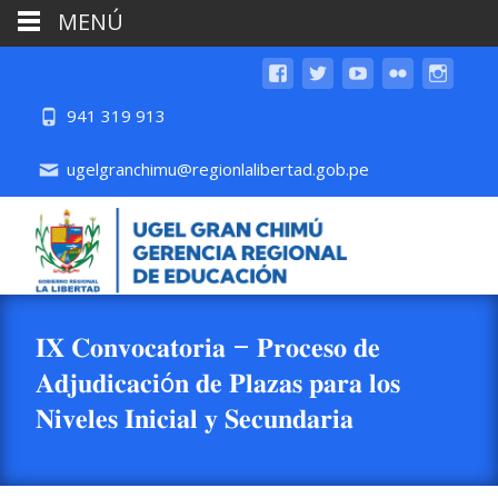
MENÚ
941 319 913
ugelgranchimu@regionlalibertad.gob.pe
𝐈𝐗 𝐂𝐨𝐧𝐯𝐨𝐜𝐚𝐭𝐨𝐫𝐢𝐚 – 𝐏𝐫𝐨𝐜𝐞𝐬𝐨 𝐝𝐞
𝐀𝐝𝐣𝐮𝐝𝐢𝐜𝐚𝐜𝐢ó𝐧 𝐝𝐞 𝐏𝐥𝐚𝐳𝐚𝐬 𝐩𝐚𝐫𝐚 𝐥𝐨𝐬
𝐍𝐢𝐯𝐞𝐥𝐞𝐬 𝐈𝐧𝐢𝐜𝐢𝐚𝐥 𝐲 𝐒𝐞𝐜𝐮𝐧𝐝𝐚𝐫𝐢𝐚