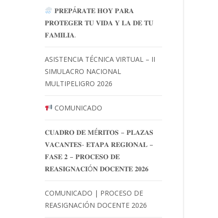
𝐏𝐑𝐄𝐏Á𝐑𝐀𝐓𝐄 𝐇𝐎𝐘 𝐏𝐀𝐑𝐀
𝐏𝐑𝐎𝐓𝐄𝐆𝐄𝐑 𝐓𝐔 𝐕𝐈𝐃𝐀 𝐘 𝐋𝐀 𝐃𝐄 𝐓𝐔
𝐅𝐀𝐌𝐈𝐋𝐈𝐀.
ASISTENCIA TÉCNICA VIRTUAL – II
SIMULACRO NACIONAL
MULTIPELIGRO 2026
COMUNICADO
𝐂𝐔𝐀𝐃𝐑𝐎 𝐃𝐄 𝐌É𝐑𝐈𝐓𝐎𝐒 – 𝐏𝐋𝐀𝐙𝐀𝐒
𝐕𝐀𝐂𝐀𝐍𝐓𝐄𝐒- 𝐄𝐓𝐀𝐏𝐀 𝐑𝐄𝐆𝐈𝐎𝐍𝐀𝐋 –
𝐅𝐀𝐒𝐄 𝟐 – 𝐏𝐑𝐎𝐂𝐄𝐒𝐎 𝐃𝐄
𝐑𝐄𝐀𝐒𝐈𝐆𝐍𝐀𝐂𝐈Ó𝐍 𝐃𝐎𝐂𝐄𝐍𝐓𝐄 𝟐𝟎𝟐𝟔
COMUNICADO | PROCESO DE
REASIGNACIÓN DOCENTE 2026