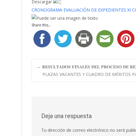
Descargar
CRONOGRAMA EVALUACIÓN DE EXPEDIENTES XI 
Share this...
Navegación
←
𝐑𝐄𝐒𝐔𝐋𝐓𝐀𝐃𝐎𝐒 𝐅𝐈𝐍𝐀𝐋𝐄𝐒 𝐃𝐄𝐋 𝐏𝐑𝐎𝐂𝐄𝐒𝐎 𝐃𝐄 𝐑𝐄
PLAZAS VACANTES Y CUADRO DE MÉRITOS P
de
entradas
Deja una respuesta
Tu dirección de correo electrónico no será publi