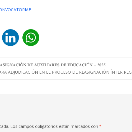
CONVOCATORIAF
𝐒𝐈𝐆𝐍𝐀𝐂𝐈Ó𝐍 𝐃𝐄 𝐀𝐔𝐗𝐈𝐋𝐈𝐀𝐑𝐄𝐒 𝐃𝐄 𝐄𝐃𝐔𝐂𝐀𝐂𝐈Ó𝐍 – 𝟐𝟎𝟐𝟓
ARA ADJUDICACIÓN EN EL PROCESO DE REASIGNACIÓN ÍNTER RE
cada.
Los campos obligatorios están marcados con
*