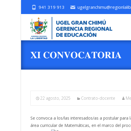
941 319 913
ugelgranchimu@regionlalib
𝐗𝐈 𝐂𝐎𝐍𝐕𝐎𝐂𝐀𝐓𝐎𝐑𝐈𝐀
22 agosto, 2025
Contrato-docente
Me
Se convoca a los/las interesados/as a postular para l
área curricular de Matemáticas, en el marco del pro