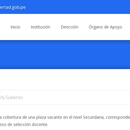
ertad.gob.pe
Saltar
al
Inicio
Institución
Dirección
Órgano de Apoyo
contenido
rly Gutierrez
a cobertura de una plaza vacante en el nivel Secundaria, correspondie
ceso de selección docente.