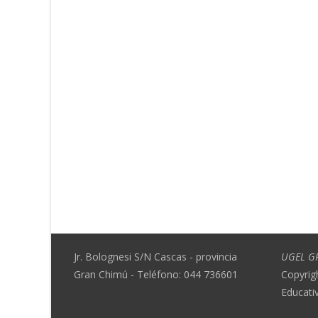
Jr. Bolognesi S/N Cascas - provincia
UGEL G
Gran Chimú - Teléfono: 044 736601
Copyrig
Educati