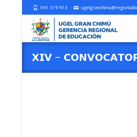
941 319 913
ugelgranchimu@regionlalib
𝗫𝗜𝗩 – 𝗖𝗢𝗡𝗩𝗢𝗖𝗔𝗧𝗢𝗥
𝗩𝗔𝗖𝗔𝗡𝗧𝗘 𝗘𝗡 𝗟𝗔 𝗜.𝗘
𝗣𝗥𝗜𝗠𝗔𝗥𝗜𝗔.