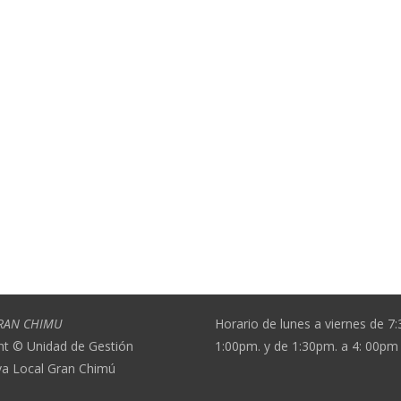
RAN CHIMU
Horario de lunes a viernes de 7
ht © Unidad de Gestión
1:00pm. y de 1:30pm. a 4: 00pm
va Local Gran Chimú