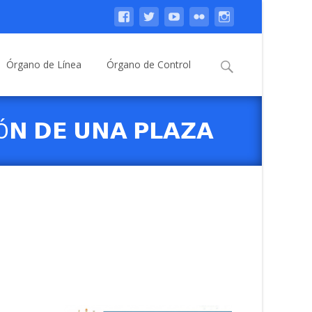
Buscar:
Órgano de Línea
Órgano de Control
Ó𝗡 𝗗𝗘 𝗨𝗡𝗔 𝗣𝗟𝗔𝗭𝗔
 𝗗𝗘𝗟 𝗡𝗜𝗩𝗘𝗟