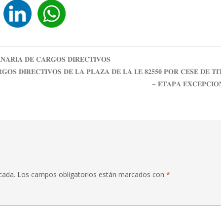
𝐍𝐀𝐑𝐈𝐀 𝐃𝐄 𝐂𝐀𝐑𝐆𝐎𝐒 𝐃𝐈𝐑𝐄𝐂𝐓𝐈𝐕𝐎𝐒
𝐒 𝐃𝐈𝐑𝐄𝐂𝐓𝐈𝐕𝐎𝐒 𝐃𝐄 𝐋𝐀 𝐏𝐋𝐀𝐙𝐀 𝐃𝐄 𝐋𝐀 𝐈.𝐄 𝟖𝟐𝟓𝟓𝟎 𝐏𝐎𝐑 𝐂𝐄𝐒𝐄 𝐃𝐄 𝐓𝐈
– 𝐄𝐓𝐀𝐏𝐀 𝐄𝐗𝐂𝐄𝐏𝐂𝐈
cada.
Los campos obligatorios están marcados con
*