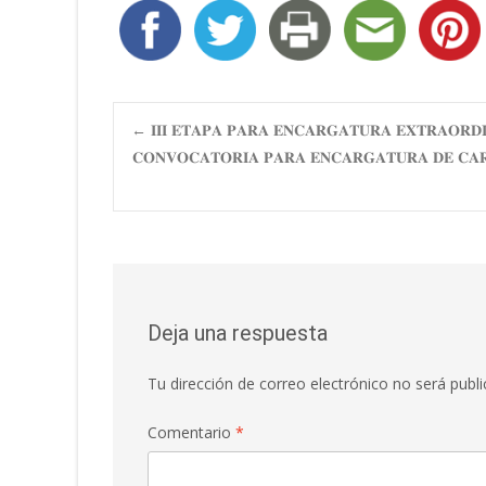
Navegación
←
𝐈𝐈𝐈 𝐄𝐓𝐀𝐏𝐀 𝐏𝐀𝐑𝐀 𝐄𝐍𝐂𝐀𝐑𝐆𝐀𝐓𝐔𝐑𝐀 𝐄𝐗𝐓𝐑𝐀𝐎𝐑𝐃𝐈
𝐂𝐎𝐍𝐕𝐎𝐂𝐀𝐓𝐎𝐑𝐈𝐀 𝐏𝐀𝐑𝐀 𝐄𝐍𝐂𝐀𝐑𝐆𝐀𝐓𝐔𝐑𝐀 𝐃𝐄 𝐂𝐀𝐑𝐆
de
entradas
Deja una respuesta
Tu dirección de correo electrónico no será publi
Comentario
*