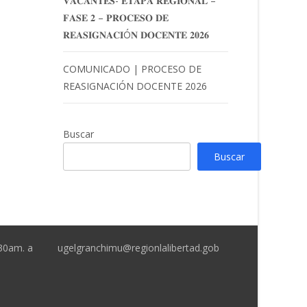
𝐕𝐀𝐂𝐀𝐍𝐓𝐄𝐒- 𝐄𝐓𝐀𝐏𝐀 𝐑𝐄𝐆𝐈𝐎𝐍𝐀𝐋 –
𝐅𝐀𝐒𝐄 𝟐 – 𝐏𝐑𝐎𝐂𝐄𝐒𝐎 𝐃𝐄
𝐑𝐄𝐀𝐒𝐈𝐆𝐍𝐀𝐂𝐈Ó𝐍 𝐃𝐎𝐂𝐄𝐍𝐓𝐄 𝟐𝟎𝟐𝟔
COMUNICADO | PROCESO DE
REASIGNACIÓN DOCENTE 2026
Buscar
Buscar
:30am. a
ugelgranchimu@regionlalibertad.gob