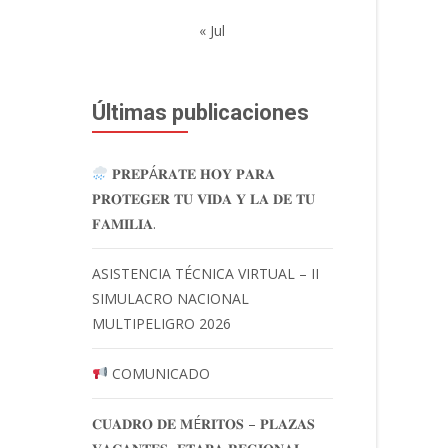
« Jul
Últimas publicaciones
𝐏𝐑𝐄𝐏Á𝐑𝐀𝐓𝐄 𝐇𝐎𝐘 𝐏𝐀𝐑𝐀
𝐏𝐑𝐎𝐓𝐄𝐆𝐄𝐑 𝐓𝐔 𝐕𝐈𝐃𝐀 𝐘 𝐋𝐀 𝐃𝐄 𝐓𝐔
𝐅𝐀𝐌𝐈𝐋𝐈𝐀.
ASISTENCIA TÉCNICA VIRTUAL – II
SIMULACRO NACIONAL
MULTIPELIGRO 2026
COMUNICADO
𝐂𝐔𝐀𝐃𝐑𝐎 𝐃𝐄 𝐌É𝐑𝐈𝐓𝐎𝐒 – 𝐏𝐋𝐀𝐙𝐀𝐒