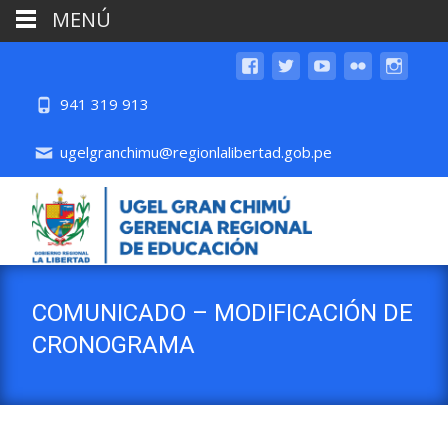
MENÚ
941 319 913
ugelgranchimu@regionlalibertad.gob.pe
COMUNICADO – MODIFICACIÓN DE
CRONOGRAMA