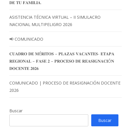
𝐃𝐄 𝐓𝐔 𝐅𝐀𝐌𝐈𝐋𝐈𝐀.
ASISTENCIA TÉCNICA VIRTUAL – II SIMULACRO
NACIONAL MULTIPELIGRO 2026
📢 COMUNICADO
𝐂𝐔𝐀𝐃𝐑𝐎 𝐃𝐄 𝐌É𝐑𝐈𝐓𝐎𝐒 – 𝐏𝐋𝐀𝐙𝐀𝐒 𝐕𝐀𝐂𝐀𝐍𝐓𝐄𝐒- 𝐄𝐓𝐀𝐏𝐀
𝐑𝐄𝐆𝐈𝐎𝐍𝐀𝐋 – 𝐅𝐀𝐒𝐄 𝟐 – 𝐏𝐑𝐎𝐂𝐄𝐒𝐎 𝐃𝐄 𝐑𝐄𝐀𝐒𝐈𝐆𝐍𝐀𝐂𝐈Ó𝐍
𝐃𝐎𝐂𝐄𝐍𝐓𝐄 𝟐𝟎𝟐𝟔
COMUNICADO | PROCESO DE REASIGNACIÓN DOCENTE
2026
Buscar
Buscar