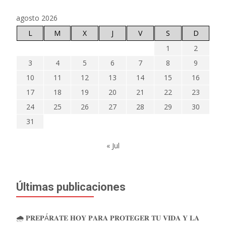
agosto 2026
L
M
X
J
V
S
D
1
2
3
4
5
6
7
8
9
10
11
12
13
14
15
16
17
18
19
20
21
22
23
24
25
26
27
28
29
30
31
« Jul
Últimas publicaciones
🌧️ 𝐏𝐑𝐄𝐏Á𝐑𝐀𝐓𝐄 𝐇𝐎𝐘 𝐏𝐀𝐑𝐀 𝐏𝐑𝐎𝐓𝐄𝐆𝐄𝐑 𝐓𝐔 𝐕𝐈𝐃𝐀 𝐘 𝐋𝐀