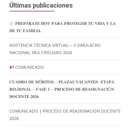
Últimas publicaciones
𝐏𝐑𝐄𝐏Á𝐑𝐀𝐓𝐄 𝐇𝐎𝐘 𝐏𝐀𝐑𝐀 𝐏𝐑𝐎𝐓𝐄𝐆𝐄𝐑 𝐓𝐔 𝐕𝐈𝐃𝐀 𝐘 𝐋𝐀
𝐃𝐄 𝐓𝐔 𝐅𝐀𝐌𝐈𝐋𝐈𝐀.
ASISTENCIA TÉCNICA VIRTUAL – II SIMULACRO
NACIONAL MULTIPELIGRO 2026
COMUNICADO
𝐂𝐔𝐀𝐃𝐑𝐎 𝐃𝐄 𝐌É𝐑𝐈𝐓𝐎𝐒 – 𝐏𝐋𝐀𝐙𝐀𝐒 𝐕𝐀𝐂𝐀𝐍𝐓𝐄𝐒- 𝐄𝐓𝐀𝐏𝐀
𝐑𝐄𝐆𝐈𝐎𝐍𝐀𝐋 – 𝐅𝐀𝐒𝐄 𝟐 – 𝐏𝐑𝐎𝐂𝐄𝐒𝐎 𝐃𝐄 𝐑𝐄𝐀𝐒𝐈𝐆𝐍𝐀𝐂𝐈Ó𝐍
𝐃𝐎𝐂𝐄𝐍𝐓𝐄 𝟐𝟎𝟐𝟔
COMUNICADO | PROCESO DE REASIGNACIÓN DOCENTE
2026