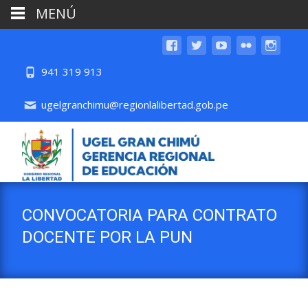
MENÚ
941 319 913
ugelgranchimu@regionlalibertad.gob.pe
CONVOCATORIA PARA CONTRATO
DOCENTE POR LA PUN