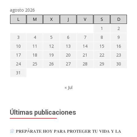
agosto 2026
L
M
X
J
V
S
D
1
2
3
4
5
6
7
8
9
10
11
12
13
14
15
16
17
18
19
20
21
22
23
24
25
26
27
28
29
30
31
« Jul
Últimas publicaciones
𝐏𝐑𝐄𝐏Á𝐑𝐀𝐓𝐄 𝐇𝐎𝐘 𝐏𝐀𝐑𝐀 𝐏𝐑𝐎𝐓𝐄𝐆𝐄𝐑 𝐓𝐔 𝐕𝐈𝐃𝐀 𝐘 𝐋𝐀