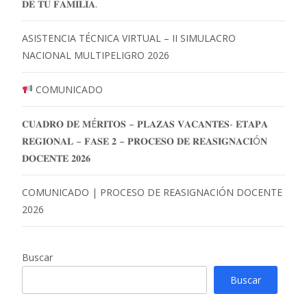
𝐃𝐄 𝐓𝐔 𝐅𝐀𝐌𝐈𝐋𝐈𝐀.
ASISTENCIA TÉCNICA VIRTUAL – II SIMULACRO
NACIONAL MULTIPELIGRO 2026
COMUNICADO
𝐂𝐔𝐀𝐃𝐑𝐎 𝐃𝐄 𝐌É𝐑𝐈𝐓𝐎𝐒 – 𝐏𝐋𝐀𝐙𝐀𝐒 𝐕𝐀𝐂𝐀𝐍𝐓𝐄𝐒- 𝐄𝐓𝐀𝐏𝐀
𝐑𝐄𝐆𝐈𝐎𝐍𝐀𝐋 – 𝐅𝐀𝐒𝐄 𝟐 – 𝐏𝐑𝐎𝐂𝐄𝐒𝐎 𝐃𝐄 𝐑𝐄𝐀𝐒𝐈𝐆𝐍𝐀𝐂𝐈Ó𝐍
𝐃𝐎𝐂𝐄𝐍𝐓𝐄 𝟐𝟎𝟐𝟔
COMUNICADO | PROCESO DE REASIGNACIÓN DOCENTE
2026
Buscar
Buscar