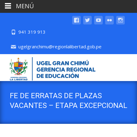
MENÚ
941 319 913
ugelgranchimu@regionlalibertad.gob.pe
FE DE ERRATAS DE PLAZAS
VACANTES – ETAPA EXCEPCIONAL