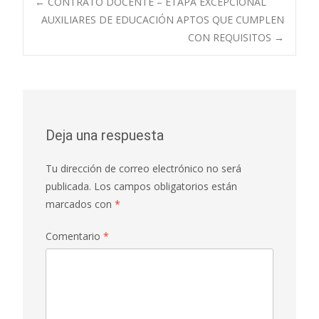
Navegación
←
CONTRATO DOCENTE – ETAPA EXCEPCIONAL
AUXILIARES DE EDUCACIÓN APTOS QUE CUMPLEN
CON REQUISITOS
→
de
entradas
Deja una respuesta
Tu dirección de correo electrónico no será
publicada.
Los campos obligatorios están
marcados con
*
Comentario
*