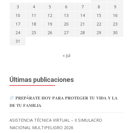
3
4
5
6
7
8
9
10
11
12
13
14
15
16
17
18
19
20
21
22
23
24
25
26
27
28
29
30
31
« Jul
Últimas publicaciones
𝐏𝐑𝐄𝐏Á𝐑𝐀𝐓𝐄 𝐇𝐎𝐘 𝐏𝐀𝐑𝐀 𝐏𝐑𝐎𝐓𝐄𝐆𝐄𝐑 𝐓𝐔 𝐕𝐈𝐃𝐀 𝐘 𝐋𝐀
𝐃𝐄 𝐓𝐔 𝐅𝐀𝐌𝐈𝐋𝐈𝐀.
ASISTENCIA TÉCNICA VIRTUAL – II SIMULACRO
NACIONAL MULTIPELIGRO 2026