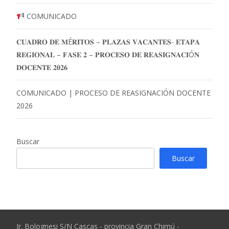
COMUNICADO
𝐂𝐔𝐀𝐃𝐑𝐎 𝐃𝐄 𝐌É𝐑𝐈𝐓𝐎𝐒 – 𝐏𝐋𝐀𝐙𝐀𝐒 𝐕𝐀𝐂𝐀𝐍𝐓𝐄𝐒- 𝐄𝐓𝐀𝐏𝐀
𝐑𝐄𝐆𝐈𝐎𝐍𝐀𝐋 – 𝐅𝐀𝐒𝐄 𝟐 – 𝐏𝐑𝐎𝐂𝐄𝐒𝐎 𝐃𝐄 𝐑𝐄𝐀𝐒𝐈𝐆𝐍𝐀𝐂𝐈Ó𝐍
𝐃𝐎𝐂𝐄𝐍𝐓𝐄 𝟐𝟎𝟐𝟔
COMUNICADO | PROCESO DE REASIGNACIÓN DOCENTE
2026
Buscar
Buscar
Jr. Bolognesi S/N Cascas - provincia Gran Chimú -